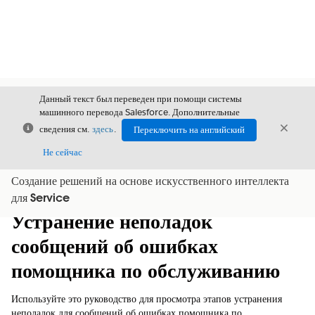
Данный текст был переведен при помощи системы
машинного перевода Salesforce. Дополнительные
Закрыть
Закры
сведения см.
здесь
.
Переключить на английский
Закрыт
Не сейчас
Создание решений на основе искусственного интеллекта
Содержание
Показать содержание
для Service
Устранение неполадок
сообщений об ошибках
помощника по обслуживанию
Используйте это руководство для просмотра этапов устранения
неполадок для сообщений об ошибках помощника по