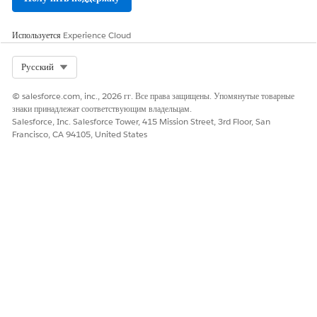
попросите администратора
в потоке.
Salesforce обновить
критерии права.
Используется
Experience Cloud
Select Org
Русский
Ошибки назначения записи агента
© salesforce.com, inc., 2026 гг. Все права защищены. Упомянутые товарные
СООБЩЕНИЯ ОБ ОШИБКАХ
ЭТАПЫ УСТРАНЕНИЯ
знаки принадлежат соответствующим владельцам.
НЕПОЛАДОК
Salesforce, Inc. Salesforce Tower, 415 Mission Street, 3rd Floor, San
Francisco, CA 94105, United States
Агент не был назначен записи.
Это единственное сообщение
Попросите администратора
об ошибке для назначения
проверить поток назначения
записи агента и проблем
агентов и убедиться в
маршрутизации. Сообщение об
активации всех агентов.
ошибке указывает на наличие
ошибки в потоке назначения
агента. Сообщение об ошибке
обозначает общую ошибку
потока, время ожидания,
недопустимое или неактивное
API-имя агента или отсутствие
агента, соответствующего
критериям записи, и