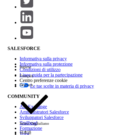
Aggiungi
Area prodotti
Impatto della funzione
SALESFORCE
Informativa sulla privacy
Informativa sulla protezione
Inglese
Condizioni di utilizzo
Linee guida per la partecipazione
Français
Centro preferenze cookie
Deutsch
Le tue scelte in materia di privacy
Edition
COMMUNITY
AppExchange
Amministratori Salesforce
Sviluppatori Salesforce
Trailhead
Select Org
Italiano
Esperienza
Formazione
日本語
Trust