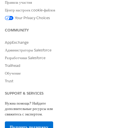
Правила участия
SEE ALSO
Центр настроек cookie-файлов
Create Record Types
Your Privacy Choices
COMMUNITY
ЭТА СТАТЬЯ РЕШИЛА ВАШУ ПРОБЛЕМУ?
AppExchange
Оставьте свой отзыв, чтобы мы могли стать лучше!
Администраторы Salesforce
Да
Нет
Разработчики Salesforce
Trailhead
Обучение
Trust
SUPPORT & SERVICES
Нужна помощь? Найдите
дополнительные ресурсы или
свяжитесь с экспертом.
Получить поддержку