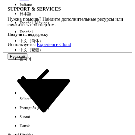
Italiano
SUPPORT & SERVICES
日本語
Нужна помощь? Найдите дополнительные ресурсы или
Очистить все
Готово
Español (México)
свяжитесь с экспертом.
Español
Получить поддержку
中文（简体）
Используется
Experience Cloud
中文（繁體）
Русский
한국어
Select Org
Русский
Português (Brasil)
Результаты отсутствуют
Suomi
Ниже приведены некоторые советы по поиску.
Dansk
Проверьте орфографию ключевых слов.
Select Org
Svenska