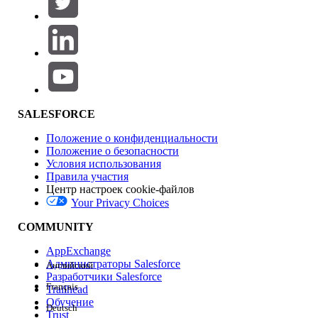
Добавить
Область продуктов
Влияние на функции
SALESFORCE
Положение о конфиденциальности
Положение о безопасности
Условия использования
Правила участия
Центр настроек cookie-файлов
Your Privacy Choices
Версия
COMMUNITY
AppExchange
Администраторы Salesforce
Английский
Разработчики Salesforce
Français
Trailhead
Возможности
Обучение
Deutsch
Trust