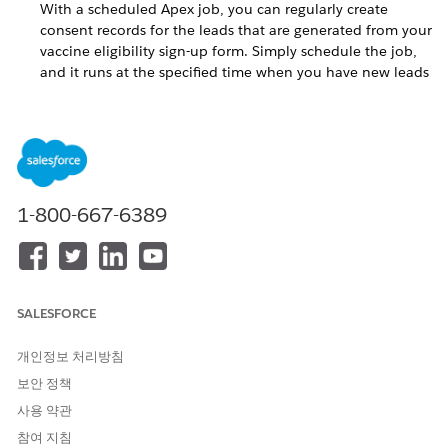
With a scheduled Apex job, you can regularly create
consent records for the leads that are generated from your
vaccine eligibility sign-up form. Simply schedule the job,
and it runs at the specified time when you have new leads
from the sign-up form.
이 기사를 통해 문제를 해결했습니까?
1-800-667-6389
개선을 위한 의견을 보내주세요.
예
아니요
SALESFORCE
개인정보 처리방침
보안 정책
사용 약관
참여 지침