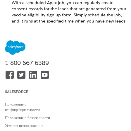
With a scheduled Apex job, you can regularly create
consent records for the leads that are generated from your
vaccine eligibility sign-up form. Simply schedule the job,
and it runs at the specified time when you have new leads
from the sign-up form.
ЭТА СТАТЬЯ РЕШИЛА ВАШУ ПРОБЛЕМУ?
1-800-667-6389
Оставьте свой отзыв, чтобы мы могли стать лучше!
Да
Нет
SALESFORCE
Положение о
конфиденциальности
Положение о безопасности
Условия использования