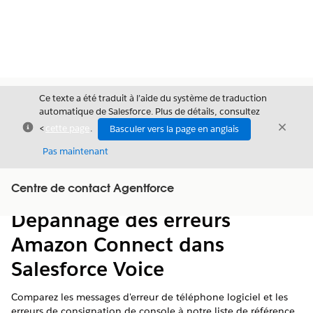
Ce texte a été traduit à l’aide du système de traduction
automatique de Salesforce. Plus de détails, consultez
Fermer
Ferme
<
cette page
.
Basculer vers la page en anglais
Fermer
Pas maintenant
Table des
Centre de contact Agentforce
Afficher la table des matières
matières
Dépannage des erreurs
Amazon Connect dans
Salesforce Voice
Comparez les messages d'erreur de téléphone logiciel et les
erreurs de consignation de console à notre liste de référence