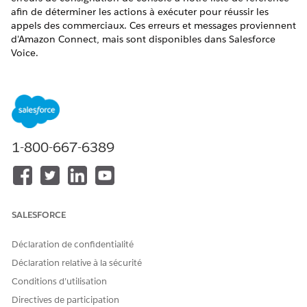
afin de déterminer les actions à exécuter pour réussir les
appels des commerciaux. Ces erreurs et messages proviennent
d'Amazon Connect, mais sont disponibles dans Salesforce
Voice.
ÉDITIONS REQUISES
Éditions requises
Afficher les éditions prises en charge
.
1-800-667-6389
Cet article s'applique à :
Salesforce Voice avec Amazon Connect
Salesforce Voice avec Partner Telephony d'Amazon
Connect
SALESFORCE
Erreurs de téléphone logiciel pour des problèmes de
Déclaration de confidentialité
configuration et d'accès
Déclaration relative à la sécurité
Ces erreurs de configuration et messages sont visibles pour les
Conditions d’utilisation
commerciaux dans le téléphone logiciel Omni-Channel. Les
Directives de participation
étiquettes du journal de console correspondant sont affichées