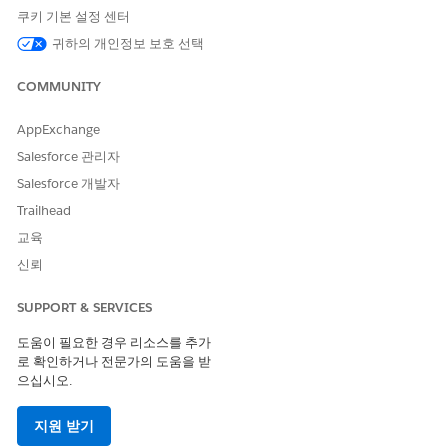
레이블
쿠키 기본 설정 센터
귀하의 개인정보 보호 선택
SSO를 통해 인
AUTH_RET
이전에 담당자
담당자에게 브
RIES_EXH
증할 수 없습니
가 성공적으로
라우저를 새로
AUSTED
다. 브라우저를
COMMUNITY
로그인했습니
고치도록 요청
새로 고치거나
다. 백그라운드
합니다.
Salesforce 관
에서 실행되는
AppExchange
담당자에게 현
리자에게 도움
Amazon
Salesforce 관리자
재 상태를 사용
을 요청하십시
Connect 연락
오.
가능으로 선택
Salesforce 개발자
처 제어판
하여 옴니채널
(CCP)에서 싱
Trailhead
에 다시 로그인
글사인온(SSO)
교육
하도록 요청합
이 성공했습니
니다.
신뢰
다. 그러나 연
결 또는 세션이
Salesforce
SUPPORT & SERVICES
반복적으로 실
Voice 문제 해
패하고 시스템
결
의
옴니채널
도움이 필요한 경우 리소스를 추가
에서 이 세션에
로그인 및 SSO
로 확인하거나 전문가의 도움을 받
대한 인증 시도
문제 해결 방법
으십시오.
를 중지했습니
섹션에서 권장
다.
사항을 따르십
지원 받기
시오.
만료되거나 유