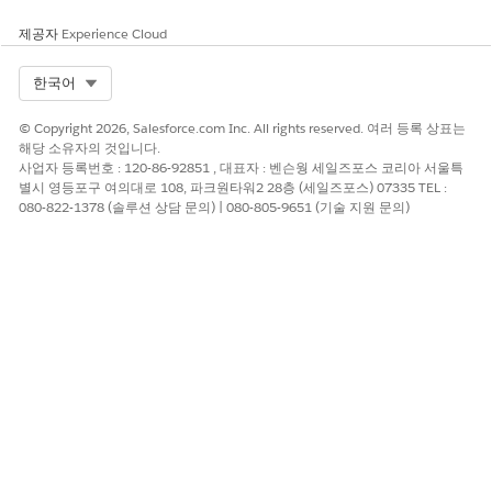
효하지 않은 세
구성을 확인했
제공자
Experience Cloud
션 또는 토큰이
지만 문제가 지
있는 경우 또는
속되는 경우
전
토큰 새로 고침
Select Org
한국어
화 통신 모델에
에 실패한 경우
따라
ID 공급자
이 상황이 발생
© Copyright 2026, Salesforce.com Inc. All rights reserved. 여러 등록 상표는
(IdP) 관리자에
할 수 있습니
해당 소유자의 것입니다.
게 Salesforce
사업자 등록번호 : 120-86-92851 , 대표자 : 벤슨웡 세일즈포스 코리아 서울특
다. SAML 또는
지원 또는
별시 영등포구 여의대로 108, 파크원타워2 28층 (세일즈포스) 07335 TEL :
SSO 로그인 실
Amazon 지원
080-822-1378 (솔루션 상담 문의) | 080-805-9651 (기술 지원 문의)
패로 인해 발생
에 문의해달라
할 수도 있습니
고 요청하십시
다. 가능한 원
오.
인은
SSOLogi
항
n Failed
목을 참조하십
시오.
SSO 인증 세션
AUTH_SES
이전에 담당자
담당자에게 브
SION_EXP
이 만료되었습
가 성공적으로
라우저를 새로
IRED
니다. 브라우저
로그인했습니
고치도록 요청
를 새로 고칩니
다. 백그라운드
합니다.
다. 문제가 지
에서 실행되는
담당자에게 현
속될 경우 현재