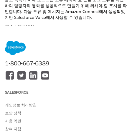
하여 담당자의 통화를 성공적으로 만들기 위해 취해야 할 조치를 확
인합니다. 다음 오류 및 메시지는 Amazon Connect에서 생성되었
지만 Salesforce Voice에서 사용할 수 있습니다.
필수 EDITION
필수 Edition
지원되는 Edition
을 확인하세요.
1-800-667-6389
이 기사는 다음에 적용됩니다.
Amazon Connect를 사용하는 Salesforce Voice
Amazon Connect의 파트너 전화 통신을 사용하는 Salesforce
Voice
SALESFORCE
설정 및 액세스 문제에 대한 소프트폰 오류
개인정보 처리방침
해당 설정 오류 및 메시지는 담당자가 옴니채널 소프트폰에서 볼 수
있습니다. 오류가 트리거되면 브라우저 콘솔에 해당 콘솔 로그 레이
보안 정책
블이 표시됩니다.
사용 약관
참여 지침
소프트폰 오류
콘솔 로그
나타나는 이유
수행할 작업