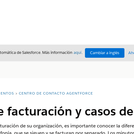
utomática de Salesforce. Más información
aquí
.
Cambiar a inglés
Ah
ENTOS
CENTRO DE CONTACTO AGENTFORCE
 facturación y casos de
uración de su organización, es importante conocer la difer
fonía, que se siguen y se facturan por separado. Los minuto