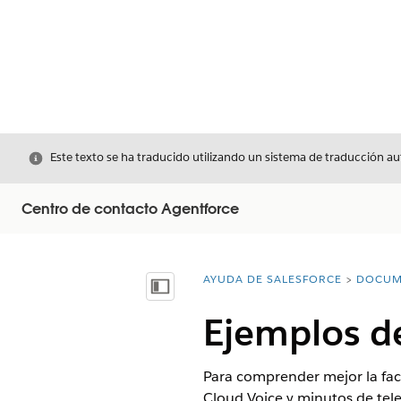
Cerrar
Este texto se ha traducido utilizando un sistema de traducción a
Centro de contacto Agentforce
AYUDA DE SALESFORCE
DOCUM
Usted está aquí:
Mostrar índice de materias
Ejemplos de
Para comprender mejor la fact
Cloud Voice y minutos de tele