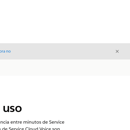
Cerrar
ora no
Cerrar
 uso
encia entre minutos de Service
s de Service Cloud Voice son