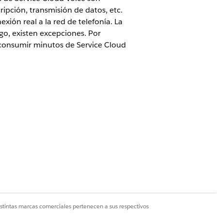
ipción, transmisión de datos, etc.
ión real a la red de telefonía. La
o, existen excepciones. Por
e consumir minutos de Service Cloud
inutos de Service Cloud Voice
.
guiente incremento de 10 segundos. Por
os y 10 segundos.
emplo, si la duración de una llamada es
istintas marcas comerciales pertenecen a sus respectivos
 de voz donde un llamante proporciona