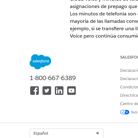
asignaciones de prepago que c
Los minutos de telefonía son 
mayoría de las llamadas con
ejemplo, si se transfiere una
Voice pero continúa consumi
EDICIONES NECESARIAS
SALESFO
Ver ediciones compatibles
.
Declaraci
1-800-667-6389
Declaraci
¿Cómo se calculan los minut
Condicio
AWS determina las reglas de 
Directric
basándose en este redondeo, 
Centro de
Minutos de Service Cloud Voi
Sus
ejemplo, si la duración de u
Minutos de telefonía: Los min
de 10 minutos y 3 segundos,
Select Org
Español
Expresiones de IVR: Si su flu