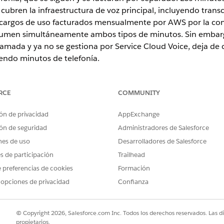
ubren la infraestructura de voz principal, incluyendo transcr
cargos de uso facturados mensualmente por AWS por la conex
sumen simultáneamente ambos tipos de minutos. Sin embarg
 llamada y ya no se gestiona por Service Cloud Voice, deja d
endo minutos de telefonía.
RCE
COMMUNITY
ón de privacidad
AppExchange
ón de seguridad
Administradores de Salesforce
os?
nes de uso
Desarrolladores de Salesforce
redondeo para ambos tipos de minutos. Salesforce deduce m
es de participación
Trailhead
y los cargos de telefonía se pasan directamente desde AWS
 preferencias de cookies
Formación
ce: Los minutos de Service Cloud Voice se redondean al alza al si
 opciones de privacidad
Confianza
na llamada es de 10 minutos y 3 segundos, se redondea a 10 minut
utos de telefonía se redondean al alza al minuto siguiente. Por ej
 se redondea a 11 minutos.
© Copyright 2026, Salesforce.com Inc. Todos los derechos reservados. Las d
jo de Respuesta de voz interactiva (IVR) utiliza el reconocimiento
propietarios.