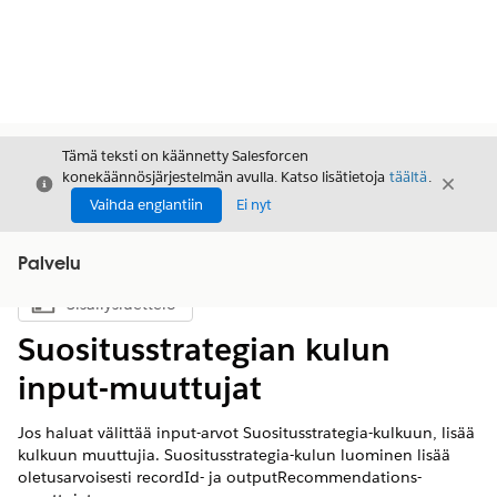
Tämä teksti on käännetty Salesforcen
konekäännösjärjestelmän avulla. Katso lisätietoja
täältä
.
Sulje
Sulje
Sulje
Vaihda englantiin
Ei nyt
Palvelu
Sisällysluettelo
Näytä sisällysluettelo
Suositusstrategian kulun
input-muuttujat
Jos haluat välittää input-arvot Suositusstrategia-kulkuun, lisää
kulkuun muuttujia. Suositusstrategia-kulun luominen lisää
oletusarvoisesti recordId- ja outputRecommendations-