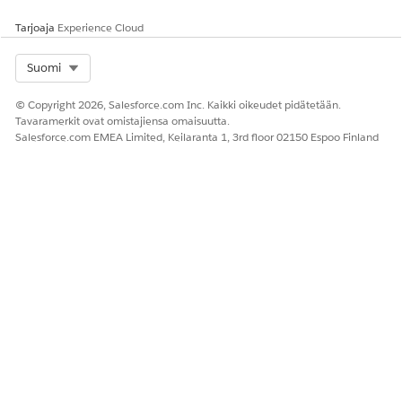
s-säännön
Tarjoaja
Experience Cloud
deklaratiivisesti.
Jos loit säännön
Select Org
ohjelmallisesti
Suomi
Service Cloud
Voice Toolkit
© Copyright 2026, Salesforce.com Inc. Kaikki oikeudet pidätetään.
Tavaramerkit ovat omistajiensa omaisuutta.
API:lla
, määritä
Salesforce.com EMEA Limited, Keilaranta 1, 3rd floor 02150 Espoo Finland
API-nimi
attribuutin
nimeksi
updateNextBestAc
tions-metodin
tietosisällössä.
Datatyyppi
Apexin
Teksti
määrittämä
Salli useat arvot
false
false
(kokoelma)
Apex-luokka
n/a
ParannettuChann
el__IntelligenceSi
gnals