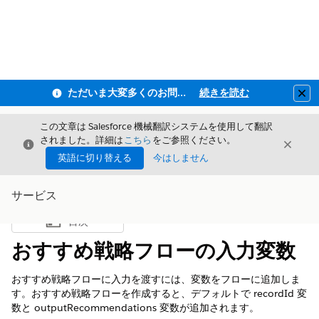
ただいま大変多くのお問い合わせをいただいており、ご連絡までにお時間を頂戴しております
続きを読む
Clo
この文章は Salesforce 機械翻訳システムを使用して翻訳
されました。詳細は
こちら
をご参照ください。
閉じる
閉じ
閉じる
英語に切り替える
今はしません
サービス
目次
目次を表示
おすすめ戦略フローの入力変数
おすすめ戦略フローに入力を渡すには、変数をフローに追加しま
す。おすすめ戦略フローを作成すると、デフォルトで recordId 変
数と outputRecommendations 変数が追加されます。