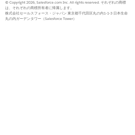
© Copyright 2026, Salesforce.com Inc. All rights reserved. それぞれの商標
成した場合は、API
は、それぞれの商標所有者に帰属します。
参照名を
株式会社セールスフォース・ジャパン 東京都千代田区丸の内1-1-3 日本生命
updateNextBestAc
丸の内ガーデンタワー（Salesforce Tower）
tions メソッドペイ
ロードの属性の名
前に設定します。
データ型
Apex 定義
テキスト
複数の値を許可 (コ
false
false
レクション)
Apex クラス
なし
EnhancedChannel
__IntelligenceSig
nals
EnhancedChannel_
_EinsteinIntelligen
ceSignals は使用し
ないでください。
入力で使用可能
true
true
出力で使用可能
false
false