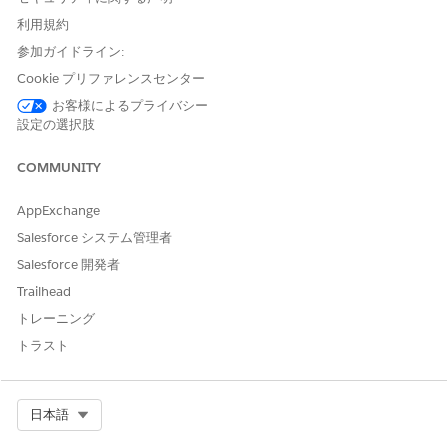
するには、この機能を有効に
します。
「フローへの入力と
利用規約
してのルール名の引き渡し」
参加ガイドライン:
を参照してください。
Cookie プリファレンスセンター
変数の種別に応じて、次の変数設定を入力します。
お客様によるプライバシー
設定の選択肢
変数設定
intelligenceSignals
ruleDevName 変数
変数
COMMUNITY
リソース種別
変数
変数
AppExchange
ruleDevName
API 参照名
intelligenceSignal
Salesforce システム管理者
s
(大文字と小文字を
Salesforce 開発者
区別する)
この設定は、会話
Trailhead
インテリジェンス
トレーニング
ルールを宣言的に
作成した場合に適
トラスト
用されます。
Service Cloud
Voice Toolkit API
Select Org
日本語
を使用してプログ
ラムでルールを作