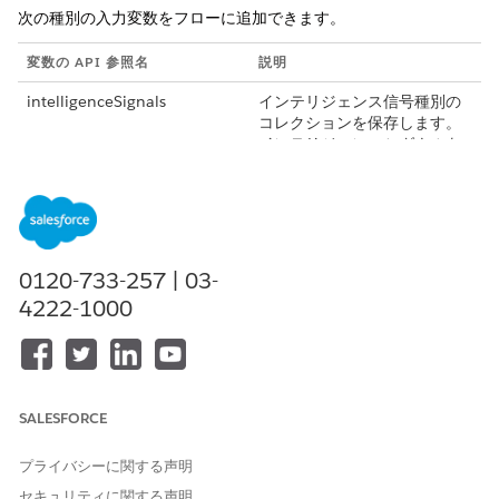
次の種別の入力変数をフローに追加できます。
変数の API 参照名
説明
intelligenceSignals
インテリジェンス信号種別の
コレクションを保存します。
インテリジェンスシグナルを
フローに渡す場合に必須で
す。Next Best Action フロー
で intelligenceSignals 入力変
数を使用するには、「Use an
Apex-Defined Variable for All
Intelligence Signal Types」
0120-733-257 | 03-
リリース更新を有効にしま
4222-1000
す。この更新は Summer '24
から使用可能になり、Spring
'25 で適用されます。
ruleDevName
会話インテリジェンスルール
の API 参照名。キーワードル
SALESFORCE
ールでのみ必要です。 Next
Best Action または自動起動フ
プライバシーに関する声明
ローでルール入力変数を使用
セキュリティに関する声明