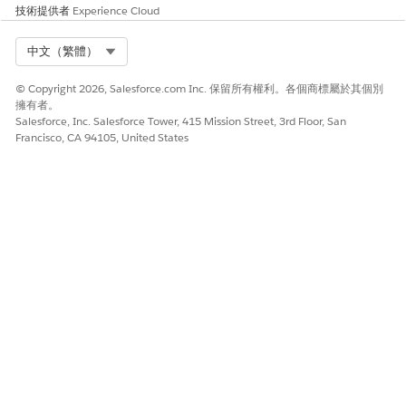
技術提供者
Experience Cloud
Apex 類別
無
EnhancedChannel
__IntelligenceSig
Select Org
中文（繁體）
nals
請勿使用
© Copyright 2026, Salesforce.com Inc. 保留所有權利。各個商標屬於其個別
EnhancedChannel_
擁有者。
Salesforce, Inc. Salesforce Tower, 415 Mission Street, 3rd Floor, San
_EinsteinIntelligen
Francisco, CA 94105, United States
ceSignals。
可供輸入
true
true
可供輸出
false
false
以下是
intelligenceSignals
變數的範例定義。