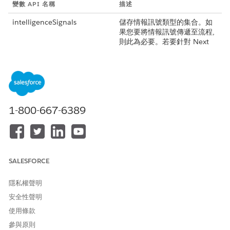
變數 API 名稱
描述
intelligenceSignals
儲存情報訊號類型的集合。如
果您要將情報訊號傳遞至流程,
則此為必要。若要針對 Next
Best Action 流程使用
intelligenceSignals 輸入變數,
請開啟「針對所有情報訊號類
型使用 Apex 定義的變數」版
本更新。從 Summer ’24 版開
始,此更新將在 Spring ’25 版強
1-800-667-6389
制執行。
ruleDevName
「對話智慧」規則的開發名
稱。只有關鍵字規則需要使
用。 若要針對 Next Best
Action 或自動啟動流程使用規
SALESFORCE
則輸入變數,請開啟功能。請參
閱
將規則名稱作為輸入傳送至
隱私權聲明
流程
。
安全性聲明
根據變數的類型,輸入這些變數設定。
使用條款
參與原則
變數設定
intelligenceSignals
ruleDevName 變數