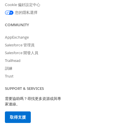
變數
Cookie 偏好設定中心
您的隱私選擇
資源類型
變數
變數
COMMUNITY
ruleDevName
API 名稱
intelligenceSignal
s
(區分大小寫)
AppExchange
如果您以宣告的方
Salesforce 管理員
式建立「對話智
慧」規則,則適用此
Salesforce 開發人員
設定。如果您以程
Trailhead
式設計的方式使用
訓練
Service Cloud
Voice Toolkit API
Trust
建立規則,請在
updateNextBestAc
SUPPORT & SERVICES
tions 方法裝載中將
API 名稱設定為屬
需要協助嗎？尋找更多資源或與專
性的名稱。
家連線。
資料類型
Apex 定義的
文字
取得支援
允許多重值 (集合)
false
false