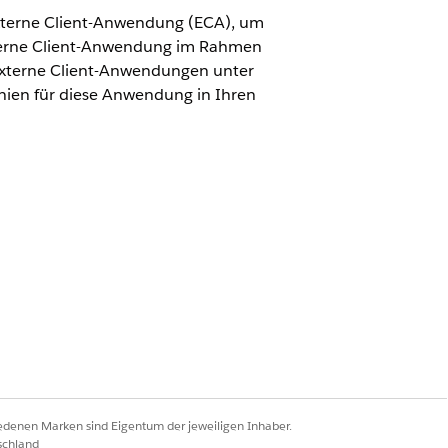
 externe Client-Anwendung (ECA), um
externe Client-Anwendung im Rahmen
 externe Client-Anwendungen unter
inien für diese Anwendung in Ihren
ie Profile oder Berechtigungssätze
lisierung nur die in Paketen
iedenen Marken sind Eigentum der jeweiligen Inhaber.
schland