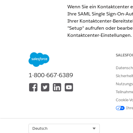
Wenn Sie ein Kontaktcenter e
Ihre SAML Single Sign-On-Aut
Ihrer Kontaktcenter-Bereitst
"Setup" aufrufen oder bearbei
Kontaktcenter-Einstellungen.
ERFORDERLICHE EDITIONEN
SALESFO
Wenn Sie eine Sandbox aktuali
auf der Seite "
Kontaktcenter-
Datensch
enthaltenen externen Client
1-800-667-6389
Sicherhei
Nutzungs
Unterstützte Editionen anzeige
Teilnahme
Dieser Artikel gilt für:
Cookie-Vo
Salesforce Voice mit Amazon
Ihr
Salesforce Voice mit Partner
ERFORDERLICHE BENUTZERBE
Select Org
Deutsch