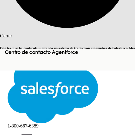
Buscar
Cerrar
Este texto se ha traducido utilizando un sistema de traducción automática de Salesforce. Más
Centro de contacto Agentforce
Cambiar a inglés
Ahora no
información
aquí
.
Cerrar
Cerrar
1-800-667-6389