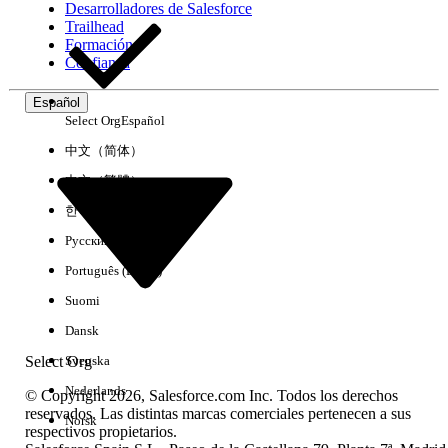
Desarrolladores de Salesforce
Trailhead
Experiencia
Formación
Confianza
Español
Select Org
Español
Borrar todo
Listo
中文（简体）
中文（繁體）
한국어
Русский
Português (Brasil)
Suomi
Dansk
Select Org
Svenska
Nederlands
© Copyright 2026, Salesforce.com Inc. Todos los derechos
reservados. Las distintas marcas comerciales pertenecen a sus
Norsk
respectivos propietarios.
No hay resultados