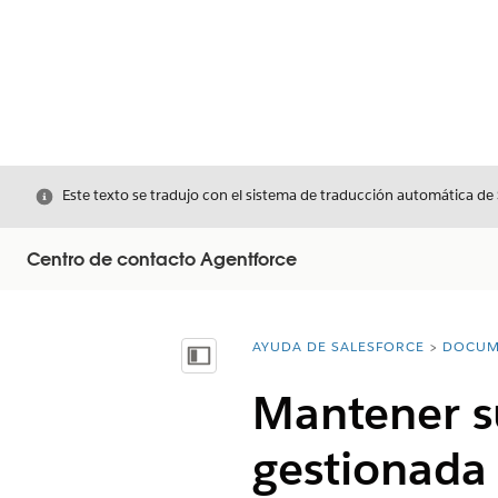
Cerrar
Este texto se tradujo con el sistema de traducción automática de
Centro de contacto Agentforce
AYUDA DE SALESFORCE
DOCUM
Usted está aquí:
Mostrar índice de materias
Mantener su
gestionada