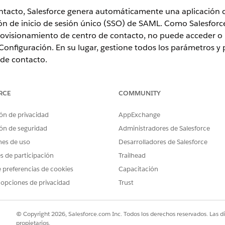
tacto, Salesforce genera automáticamente una aplicación c
ón de inicio de sesión único (SSO) de SAML. Como Salesforce
ovisionamiento de centro de contacto, no puede acceder o m
Configuración. En su lugar, gestione todos los parámetros y 
 de contacto.
RCE
COMMUNITY
andbox y vuelve a crear su centro de contacto, gestione los
centro
de contacto. Esto se debe a que solo las aplicaciones
ón de privacidad
AppExchange
 durante una actualización de entorno sandbox.
ón de seguridad
Administradores de Salesforce
nes de uso
Desarrolladores de Salesforce
es de participación
Trailhead
 preferencias de cookies
Capacitación
 Connect
 opciones de privacidad
Trust
ía de socios de Amazon Connect
ARIOS
© Copyright 2026, Salesforce.com Inc. Todos los derechos reservados. Las d
propietarios.