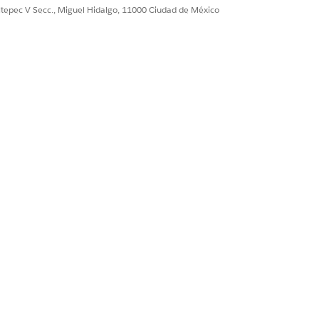
stionar centros de llamadas
ultepec V Secc., Miguel Hidalgo, 11000 Ciudad de México
contacto de Salesforce Voice
ando el archivo de definición del
or de aplicaciones cliente externas.
ualmente
.
e
Configuración de Voice
.
acto.
iones cliente externas:
e ACS, el emisor y los certificados de
 el atributo RoleSessionName utilizado
olar qué usuarios pueden iniciar sesión