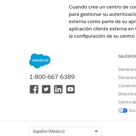
Cuando crea un centro de con
para gestionar su autenticaci
externa como parte de su apr
aplicación cliente externa en 
la configuración de su centro
EDICIONES NECESARIAS
SALESFO
Cuando actualiza un entorno s
desde la página
Detalles del 
Declaraci
copian en el entorno sandbox
1-800-667-6389
Declaraci
Condicio
Vea las ediciones admitidas
.
Directric
Este artículo se aplica a:
Centro de
Salesforce Voice con Amazon
Sus
Salesforce Voice con telefon
PERMISOS DE USUARIO NECES
Select Org
Español (México)