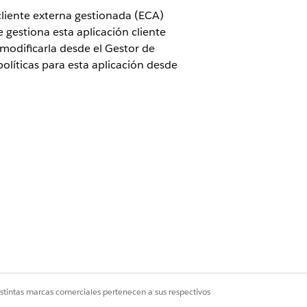
liente externa gestionada (ECA)
 gestiona esta aplicación cliente
odificarla desde el Gestor de
políticas para esta aplicación desde
 perfiles o conjuntos de permisos
 cliente externas empaquetadas se
istintas marcas comerciales pertenecen a sus respectivos