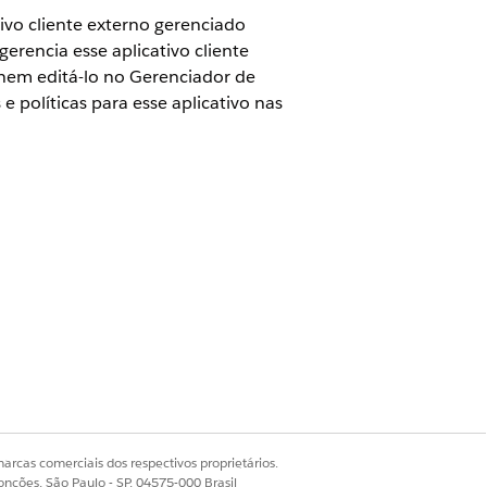
vo cliente externo gerenciado
erencia esse aplicativo cliente
nem editá-lo no Gerenciador de
e políticas para esse aplicativo nas
s de permissões na página
Detalhes
otados são copiados para o sandbox
arcas comerciais dos respectivos proprietários.
onções, São Paulo - SP, 04575-000 Brasil