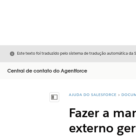
Fechar
Este texto foi traduzido pelo sistema de tradução automática da 
Central de contato do Agentforce
AJUDA DO SALESFORCE
DOCUM
Você está aqui:
Mostrar índice
Fazer a man
externo ge