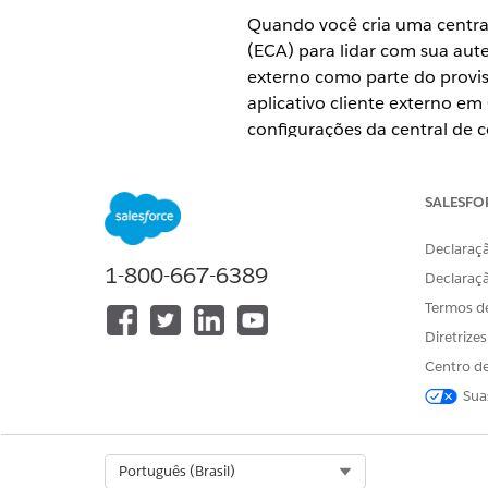
Quando você cria uma central
(ECA) para lidar com sua aute
externo como parte do provis
aplicativo cliente externo em 
configurações da central de c
EDIÇÕES OBRIGATÓRIAS
SALESFO
Ao atualizar um sandbox e rec
da central de contato
. Isso 
Declaraçã
durante uma atualização de 
1-800-667-6389
Declaraç
Termos d
Exibir edições com suporte
.
Diretrize
Este artigo se aplica a:
Centro de
Salesforce Voice com Amazo
Sua
Salesforce Voice com Telefo
PERMISSÕES DE USUÁRIO NEC
Select Org
Português (Brasil)