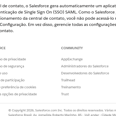
 de contato, o Salesforce gera automaticamente um aplicati
nticação de Single Sign On (SSO) SAML. Como o Salesforce g
ionamento da central de contato, você não pode acessá-lo 
Configuração. Em vez disso, gerencie todas as configurações 
ontato.
RCE
COMMUNITY
riar sua central de contato, gerencie os perfis ou conjunto
ocorre porque apenas os aplicativos cliente externos empac
o de privacidade
AppExchange
sandbox.
ão de segurança
Administradores do Salesforce
e uso
Desenvolvedores do Salesforce
s de participação
Trailhead
 preferência de cookies
Treinamento
n Connect
s opções de privacidade
Trust
nia do parceiro do Amazon Connect
ESSÁRIAS
© Copyright 2026, Salesforce.com Inc. Todos os direitos reservados. Várias m
Salesforce Brasil, Av. Jornalista Roberto Marinho, 85 - 14º andar - Cidade M