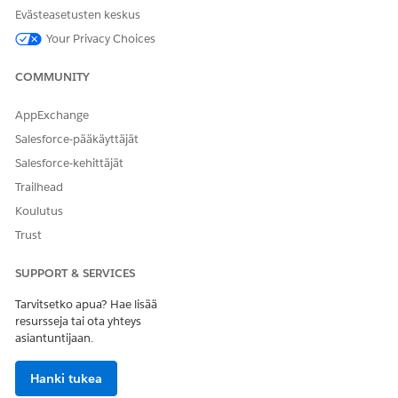
Evästeasetusten keskus
Your Privacy Choices
COMMUNITY
AppExchange
Salesforce-pääkäyttäjät
Salesforce-kehittäjät
Trailhead
Koulutus
Trust
SUPPORT & SERVICES
Tarvitsetko apua? Hae lisää
resursseja tai ota yhteys
asiantuntijaan.
Hanki tukea