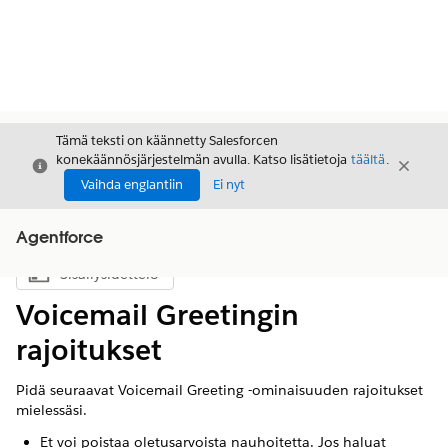
Tämä teksti on käännetty Salesforcen
konekäännösjärjestelmän avulla. Katso lisätietoja
täältä
.
Sulje
Sulje
Sulje
Vaihda englantiin
Ei nyt
Agentforce
Sisällysluettelo
Näytä sisällysluettelo
Voicemail Greetingin
rajoitukset
Pidä seuraavat Voicemail Greeting -ominaisuuden rajoitukset
mielessäsi.
Et voi poistaa oletusarvoista nauhoitetta. Jos haluat