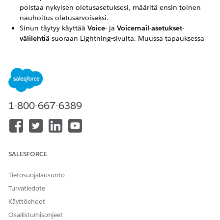
poistaa nykyisen oletusasetuksesi, määritä ensin toinen
nauhoitus oletusarvoiseksi.
Sinun täytyy käyttää
Voice
- ja
Voicemail-asetukset-
välilehtiä
suoraan Lightning-sivulta. Muussa tapauksessa
S3-säiliöön ladattavat tiedot saatetaan hylätä Cross-Origin
Resource Sharing (CORS) -virheiden vuoksi.
Jos haluat ladata äänitiedoston palvelimelle, sen täytyy
olla .wav-muodossa, tallennettuna 8 kHz
näytteenopeudella ja monokanavalla. Näin vältyt
soittamisongelmilta, kuten vääristyneeltä tai
1-800-667-6389
robottiääneltä.
RATKAISIKO TÄMÄ ARTIKKELI ONGELMASI?
SALESFORCE
Anna palautetta, jotta voimme kehittyä!
Tietosuojalausunto
Kyllä
Ei
Turvatiedote
Käyttöehdot
Osallistumisohjeet