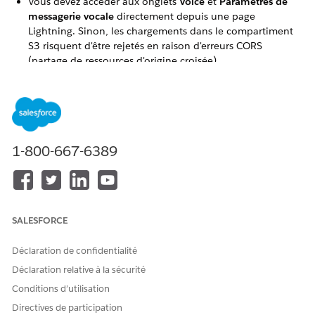
Vous devez accéder aux onglets
Voice
et
Paramètres de
messagerie vocale
directement depuis une page
Lightning. Sinon, les chargements dans le compartiment
S3 risquent d'être rejetés en raison d'erreurs CORS
(partage de ressources d'origine croisée).
Pour charger un fichier audio, il doit être au format .wav,
enregistré avec une fréquence d'échantillonnage de 8 kHz
et un canal mono. Cela évite les problèmes de lecture tels
que le son déformé ou robotisé.
1-800-667-6389
CET ARTICLE A-T-IL RÉSOLU VOTRE PROBLÈME ?
Dites-nous ce que nous pouvons améliorer !
SALESFORCE
Oui
Non
Déclaration de confidentialité
Déclaration relative à la sécurité
Conditions d’utilisation
Directives de participation