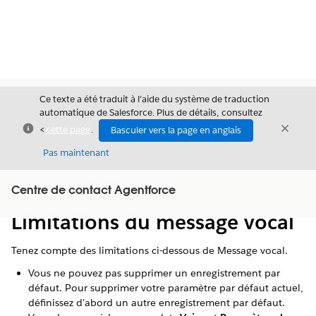
Ce texte a été traduit à l’aide du système de traduction
automatique de Salesforce. Plus de détails, consultez
Fermer
Ferme
<
cette page
.
Basculer vers la page en anglais
Fermer
Pas maintenant
Table des
Centre de contact Agentforce
Afficher la table des matières
matières
Limitations du message vocal
Tenez compte des limitations ci-dessous de Message vocal.
Vous ne pouvez pas supprimer un enregistrement par
défaut. Pour supprimer votre paramètre par défaut actuel,
définissez d'abord un autre enregistrement par défaut.