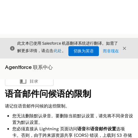
此文本已使用 Salesforce 机器翻译系统进行翻译。如需了
关闭
关闭
关闭
解更多详情，请点击
此处
。
切换为英语
而非现在
Agentforce 联系中心
目录
显示目录
语音邮件问候语的限制
请记住语音邮件问候的这些限制。
您无法删除默认录音。要删除当前默认设置，请先将不同录音设
置为默认设置。
您必须直接从 Lightning 页面访问
语音
和
语音邮件设置
选项
卡。否则，由于跨来源资源共享 (CORS) 错误，上载到 S3 存储