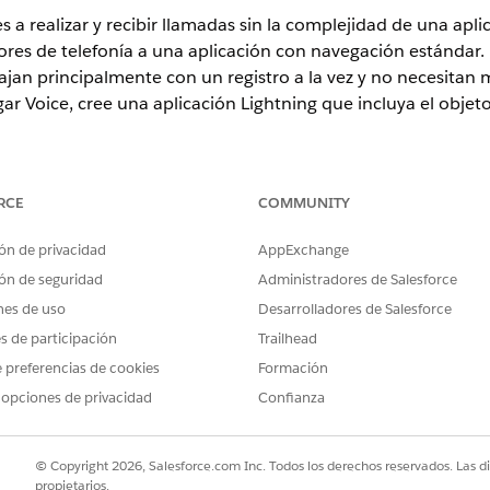
s a realizar y recibir llamadas sin la complejidad de una apl
res de telefonía a una aplicación con navegación estándar.
jan principalmente con un registro a la vez y no necesitan m
gar Voice, cree una aplicación Lightning que incluya el objet
RCE
COMMUNITY
ón de privacidad
AppExchange
 Connect
a de socios
ón de seguridad
Administradores de Salesforce
ía de socios de Amazon Connect
nes de uso
Desarrolladores de Salesforce
es de participación
Trailhead
 preferencias de cookies
Formación
ARIOS
 opciones de privacidad
Confianza
cación Lightning:
Personalizar aplicación
© Copyright 2026, Salesforce.com Inc. Todos los derechos reservados. Las d
pasos:
propietarios.