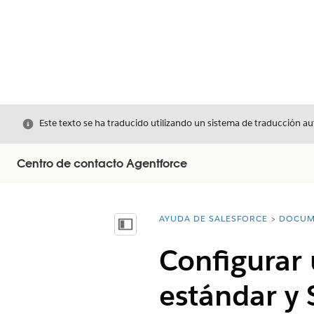
Cerrar
Este texto se ha traducido utilizando un sistema de traducción a
Centro de contacto Agentforce
AYUDA DE SALESFORCE
DOCUM
Usted está aquí:
Mostrar índice de materias
Configurar 
estándar y 