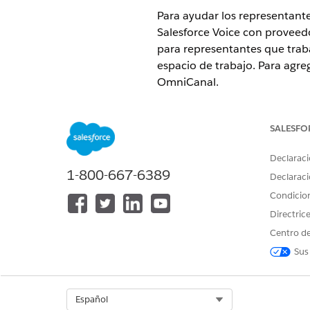
Para ayudar los representante
Salesforce Voice con proveedo
para representantes que traba
espacio de trabajo. Para agre
OmniCanal.
EDICIONES NECESARIAS
SALESFO
Este artículo se aplica a:
Declaraci
Salesforce Voice con Amazon
1-800-667-6389
Salesforce Voice con telefoní
Declaraci
Salesforce Voice con telefon
Condicio
Directric
Ver ediciones compatibles
.
Centro de
PERMISOS DE USUARIO NECES
Sus
Para crear y configurar una apli
Select Org
Español
Antes de empezar, siga estos 