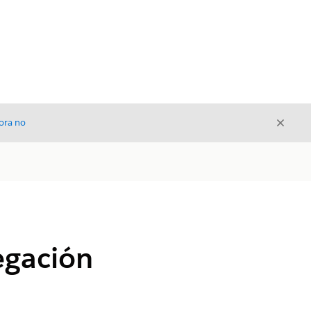
Cerrar
ora no
Cerrar
egación