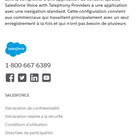
Salesforce Voice with Telephony Providers à une application
avec une navigation standard. Cette configuration convient
aux commerciaux qui travaillent principalement avec un seul
enregistrement à la fois et qui n'ont pas besoin de plusieurs
onglets ou sous-onglets dans leur espace de travail. Pour
ajouter Voice, créez une application Lightning qui inclut
l'objet Appel vocal et le widget Omni-Channel.
ÉDITIONS REQUISES
Cet article s'applique à :
1-800-667-6389
Salesforce Voice avec Amazon Connect
Salesforce Voice avec Partner Telephony
Salesforce Voice avec Partner Telephony d'Amazon
Connect
SALESFORCE
Afficher les éditions prises
en charge.
Déclaration de confidentialité
Déclaration relative à la sécurité
AUTORISATIONS UTILISATEUR REQUISES
Conditions d’utilisation
Pour créer et configurer une
Personnaliser l'application
Directives de participation
application Lightning :