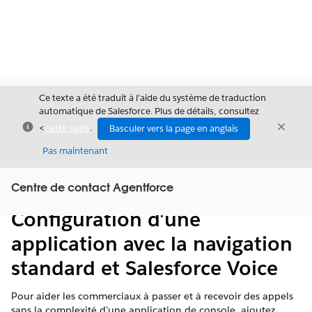
Ce texte a été traduit à l’aide du système de traduction
automatique de Salesforce. Plus de détails, consultez
Fermer
Ferme
<
cette page
.
Basculer vers la page en anglais
Fermer
Pas maintenant
Table des
Centre de contact Agentforce
Afficher la table des matières
matières
Configuration d'une
application avec la navigation
standard et Salesforce Voice
Pour aider les commerciaux à passer et à recevoir des appels
sans la complexité d'une application de console, ajoutez