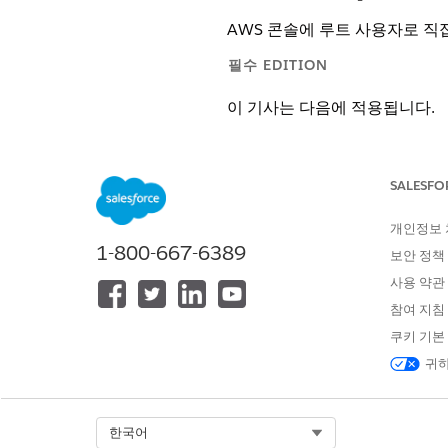
AWS 콘솔에 루트 사용자로 직
필수 EDITION
이 기사는 다음에 적용됩니다.
Amazon Connect를 사용하는 Sal
지원되는 Edition
을 확인하세요.
SALESFO
AWS 콘솔에서 루트 사용자로 
개인정보
콘솔 오른쪽 상단에 있는 인터페
1-800-667-6389
보안 정책
연락처 정보
섹션으로 스크롤을
사용 약관
전화번호 업데이트에 실패할 경우 
참여 지침
AWS 계정에 액세스할 수 없고 로
쿠키 기본
대로 기본 전화번호를 업데이트
귀하
액세스할 수 없는 계정 전화 번
AWS 계정에 액세스할 수 없고 
Select Org
한국어