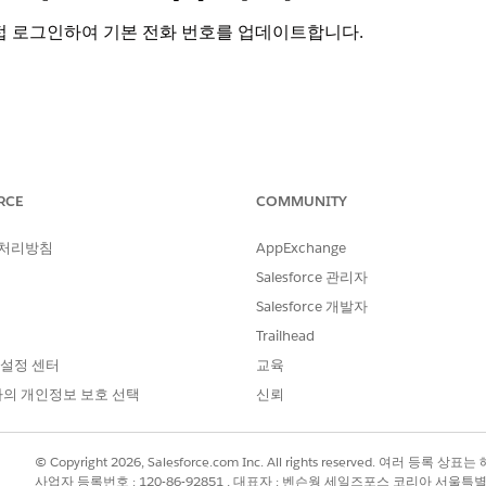
접 로그인하여 기본 전화 번호를 업데이트합니다.
esforce Voice
RCE
COMMUNITY
로그인합니다.
 처리방침
AppExchange
이스에서 계정 이름 또는 번호를 선택한 다음,
계정
을 클릭합니다.
Salesforce 관리자
 내리고
편집
을 선택하여 기본 전화번호를 업데이트합니다.
Salesforce 개발자
Salesforce 고객 지원에 지원 티켓을 기록합니다.
Trailhead
그인할 수 없는 경우 Connect API를 사용하여
액세스할 수 없
 설정 센터
교육
합니다.
의 개인정보 보호 선택
신뢰
호 업데이트
로그인할 수 없는 경우 Connect API를 사용하여 AWS 하위 계정의 기
© Copyright 2026, Salesforce.com Inc. All rights reserved. 여러 등
사업자 등록번호 : 120-86-92851 , 대표자 : 벤슨웡 세일즈포스 코리아 서울특