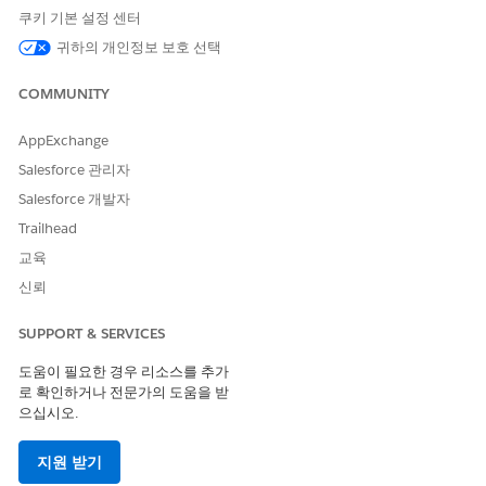
쿠키 기본 설정 센터
AND
모든 데이터 수정
귀하의 개인정보 보호 선택
관리자로 로그인합니다.
COMMUNITY
원하는 메서드를 사용하여
/services/data/{SaleforceAPI
Version}/connect/voice/aws-account/phone-number/r
AppExchange
eset
connect API를 트리거하여 전화번호를 업데이트합니다.
Salesforce 관리자
요청 페이로드에서 새 전화 번호를 입력합니다. 필요한 형식은
Salesforce 개발자
전화 번호 요구 사항
을 참조하십시오.
Trailhead
교육
신뢰
SUPPORT & SERVICES
도움이 필요한 경우 리소스를 추가
로 확인하거나 전문가의 도움을 받
으십시오.
지원 받기
API를 트리거하면 조직의 모든 관리자에게 전화 번호 변경 요청