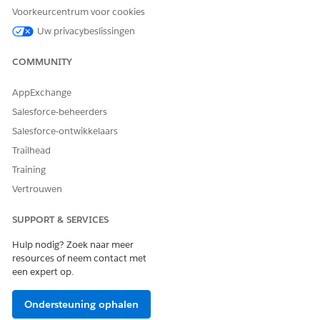
Telefoonnummer van
Applicatie aanpassen
Voorkeurcentrum voor cookies
account opnieuw instellen:
EN
Uw privacybeslissingen
Alle gegevens wijzigen
COMMUNITY
Log in als beheerder.
Gebruik uw voorkeursmethode om de
/services/data/
AppExchange
{SaleforceAPIVersion}/connect/voice/aws-account/p
Salesforce-beheerders
hone-number/reset
Connect-API te activeren om het
Salesforce-ontwikkelaars
telefoonnummer bij te werken.
Geef in de verzoekpayload het nieuwe telefoonnummer
Trailhead
op. Zie
Vereisten voor telefoonnummer
voor de vereiste
Training
indeling.
Vertrouwen
SUPPORT & SERVICES
Hulp nodig? Zoek naar meer
resources of neem contact met
een expert op.
Ondersteuning ophalen