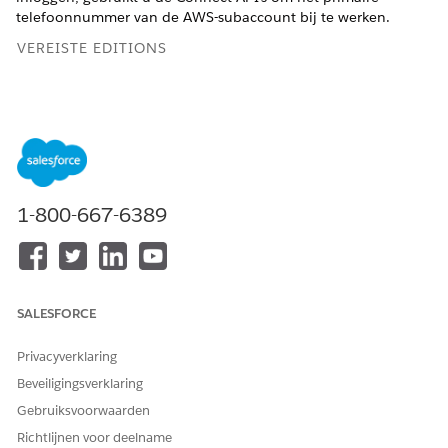
telefoonnummer van de AWS-subaccount bij te werken.
VEREISTE EDITIONS
Als u zowel het primaire telefoonnummer als
OPMERKING
het root-e-mailadres dat aan uw AWS-account is
1-800-667-6389
gekoppeld, moet bijwerken, moet u eerst het root-e-
mailadres bijwerken voordat u doorgaat met deze stappen.
Dit artikel is van toepassing op:
SALESFORCE
Salesforce Voice met Amazon Connect
Privacyverklaring
Ondersteunde editions weergeven
.
Beveiligingsverklaring
Gebruiksvoorwaarden
BENODIGDE GEBRUIKERSMACHTIGINGEN
Richtlijnen voor deelname