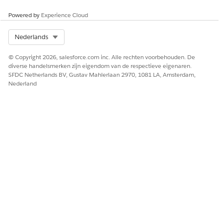
Powered by
Experience Cloud
Via een trigger voor de API wordt een kennisgeving per e-
mail over het verzoek om een telefoonnummerwijziging
Select Org
Nederlands
verzonden naar alle beheerders van de organisatie.
© Copyright 2026, salesforce.com inc. Alle rechten voorbehouden. De
Nadat u het telefoonnummer hebt bijgewerkt, kunt u het
diverse handelsmerken zijn eigendom van de respectieve eigenaren.
gebruiken om in te loggen bij de AWS-account.
SFDC Netherlands BV, Gustav Mahlerlaan 2970, 1081 LA, Amsterdam,
Nederland
HEEFT DIT ARTIKEL UW PROBLEEM OPGELOST?
Laat ons weten wat we kunnen doen om te verbeteren!
Ja
Nee