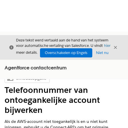
Deze tekst werd vertaald aan de hand van het systeem
voor automatische vertaling van Salesforce. U vindt
hier
Sluiten
Sluite
Sluiten
meer details.
Overschakelen op Engels
Niet nu
Agentforce contactcentrum
Inhoudsopgave
Inhoudsopgave weergeven
Telefoonnummer van
ontoegankelijke account
bijwerken
Als de AWS-account niet toegankelijk is en u niet kunt
inloggen, gebruikt u de Connect-API's om het primaire