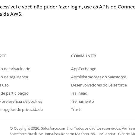
cessível e você não puder fazer login, use as APIs do Conne
ta da AWS.
n Connect
RCE
COMMUNITY
o de privacidade
AppExchange
 USUÁRIO
ão de segurança
Administradores do Salesforce
fone da conta:
e uso
Desenvolvedores do Salesforce
Personalizar aplicativo
s de participação
Trailhead
E
 preferência de cookies
Treinamento
Modificar todos os dados
s opções de privacidade
Trust
r.
 acionar a API de conexão
/services/data/{SaleforceAPIVersio
© Copyright 2026, Salesforce.com Inc. Todos os direitos reservados. Várias m
et
para atualizar o número de telefone.
Salesforce Brasil, Av. Jornalista Roberto Marinho, 85 - 14º andar - Cidade M