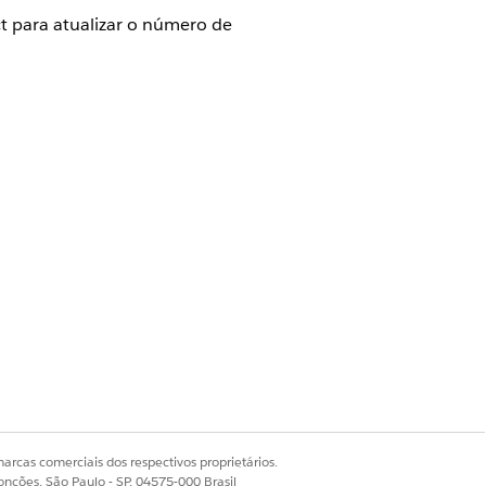
ct para atualizar o número de
n}/connect/voice/aws-
arcas comerciais dos respectivos proprietários.
onções, São Paulo - SP, 04575-000 Brasil