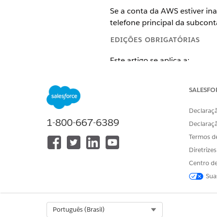
Se a conta da AWS estiver ina
telefone principal da subcon
EDIÇÕES OBRIGATÓRIAS
Este artigo se aplica a:
Salesforce Voice com Amazo
SALESFO
Exibir edições com suporte
.
Declaraçã
1-800-667-6389
PERMISSÕES NECESSÁRIAS AO
Declaraç
Para redefinir o número de tele
Termos d
Diretrize
Centro de
Sua
Faça login como administrado
Use o método preferido para
account/phone-number/res
Select Org
Português (Brasil)