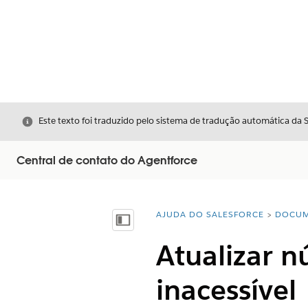
Fechar
Este texto foi traduzido pelo sistema de tradução automática da 
Central de contato do Agentforce
AJUDA DO SALESFORCE
DOCUM
Você está aqui:
Mostrar índice
Atualizar n
inacessível