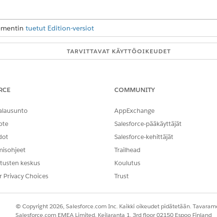
ementin
tuetut Edition-versiot
TARVITTAVAT KÄYTTÖOIKEUDET
onpanojen muokkaaminen:
Laadun hallinta
ikahaku-kenttään
.
Tallennus ja litterointi
RCE
COMMUNITY
erointi
.
alausunto
AppExchange
ote
Salesforce-pääkäyttäjät
dot
Salesforce-kehittäjät
NGELMASI?
hittyä!
misohjeet
Trailhead
tusten keskus
Koulutus
r Privacy Choices
Trust
© Copyright 2026, Salesforce.com Inc. Kaikki oikeudet pidätetään. Tavarame
Salesforce.com EMEA Limited, Keilaranta 1, 3rd floor 02150 Espoo Finland