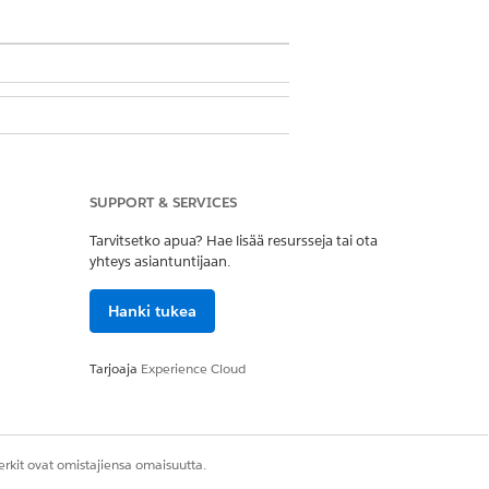
SUPPORT & SERVICES
Tarvitsetko apua? Hae lisää resursseja tai ota
yhteys asiantuntijaan.
Hanki tukea
Kyllä
Ei
Tarjoaja
Experience Cloud
rkit ovat omistajiensa omaisuutta.