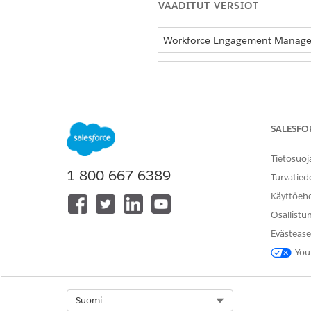
VAADITUT VERSIOT
Workforce Engagement Manag
Nauhoitus- ja litterointikoko
Kirjoita Määritykset-valikon
p
SALESFO
Ota käyttöön
Tallennus ja litt
Tietosuoj
1-800-667-6389
Turvatied
Käyttöeh
RATKAISIKO TÄMÄ ARTIKKELI O
Anna palautetta, jotta voimme ke
Osallistu
Evästease
You
Select Org
Suomi