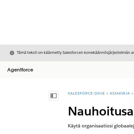
Sulje
Tämä teksti on käännetty Salesforcen konekäännösjärjestelmän avu
Agentforce
SALESFORCE-OHJE
ASIAKIRJA
Olet tässä:
Näytä sisällysluettelo
Nauhoitusas
Käytä organisaatiosi globaalej