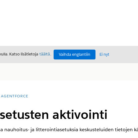
lla. Katso lisätietoja
täältä
.
Vaihda englantiin
Ei nyt
AGENTFORCE
etusten aktivointi
a nauhoitus- ja litterointiasetuksia keskusteluiden tietojen k