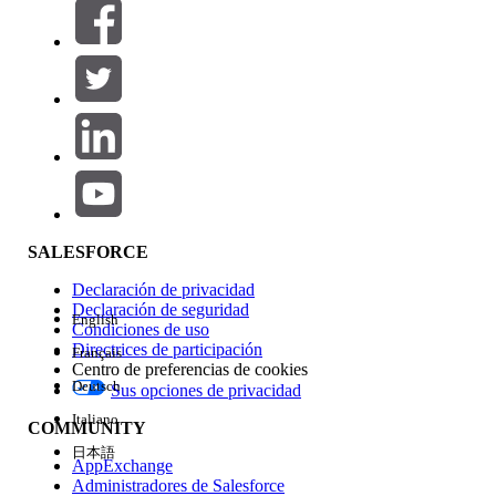
Filtros (0)
SELECCIONAR FILTROS
Agregar
Área de productos
Repercusión de función
SALESFORCE
Declaración de privacidad
Declaración de seguridad
English
Condiciones de uso
Directrices de participación
Français
Centro de preferencias de cookies
Deutsch
Sus opciones de privacidad
Edición
Italiano
COMMUNITY
日本語
AppExchange
Administradores de Salesforce