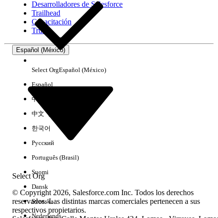
Desarrolladores de Salesforce
Trailhead
Experiencia
Capacitación
Trust
Español (México)
Borrar todo
Listo
Select Org
Español (México)
Español
中文（简体）
中文（繁體）
한국어
Русский
Português (Brasil)
Suomi
Select Org
Dansk
© Copyright 2026, Salesforce.com Inc. Todos los derechos
reservados. Las distintas marcas comerciales pertenecen a sus
Svenska
respectivos propietarios.
No hay resultados
Nederlands