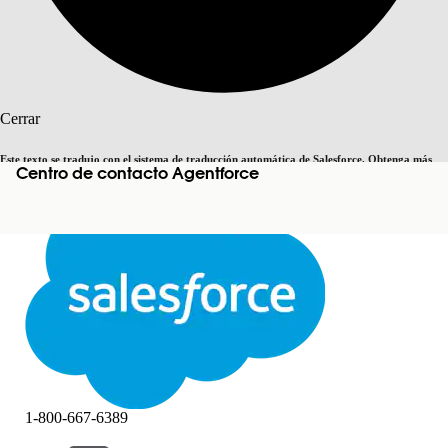
Buscar
Cerrar
Este texto se tradujo con el sistema de traducción automática de Salesforce. Obtenga más
Centro de contacto Agentforce
Cambiar a inglés
Ahora no
detalles
aquí
.
Cerrar
Cerrar
1-800-667-6389