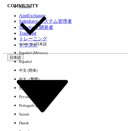
COMMUNITY
Italiano
AppExchange
Salesforce システム管理者
Salesforce 開発者
環境
Trailhead
トレーニング
Select Org
日本語
トラスト
Español (México)
日本語
Español
すべてクリア
完了
中文 (简体)
中文（繁體）
한국어
Русский
Português (Brasil)
Suomi
Dansk