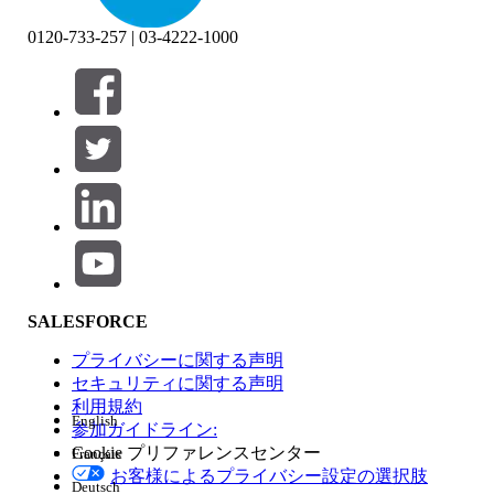
0120-733-257 | 03-4222-1000
絞り込み条件 (0)
絞り込み条件を選択
追加
製品エリア
SALESFORCE
機能の影響
プライバシーに関する声明
セキュリティに関する声明
利用規約
English
参加ガイドライン:
Cookie プリファレンスセンター
Français
エディション
お客様によるプライバシー設定の選択肢
Deutsch