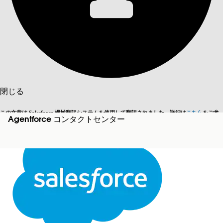
目次を表示
目次
検索
閉じる
この文章は Salesforce 機械翻訳システムを使用して翻訳されました。詳細は
こちら
をご参
Agentforce コンタクトセンター
英語に切り替える
今はしません
照ください。
閉じる
閉じる