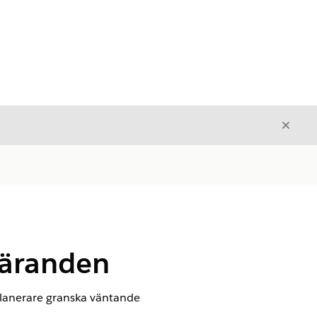
Stäng
Stäng
gäranden
planerare granska väntande