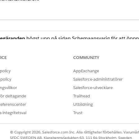
begäranden
högst upp på sidan Schemaansvarig för att öppna
, avvisa eller återtilldela skift.
pna inställningar) i det övre högra hörnet i Schemahanter
RCE
COMMUNITY
policy
AppExchange
BESKRIVNING
policy
Salesforce-administratörer
gsvillkor
Salesforce-utvecklare
När detta är aktiverat visas skifttider i serviceområde
visas skift i den inloggade användarens tidszon.
 för deltagande
Trailhead
referenscenter
Länka en kapacitetsplan till vyn för att fylla i rad
Utbildning
prognostiserade personalmål. Välj en plan från rul
 integritetsval
Trust
att dölja personaldata som behövs.
© Copyright 2026, Salesforce.com Inc. Alla rättigheter förbehålles. Varumärk
SFDC SWEDEN AB, Klarabergsviadukten 63, 111 64 Stockholm, Sweden