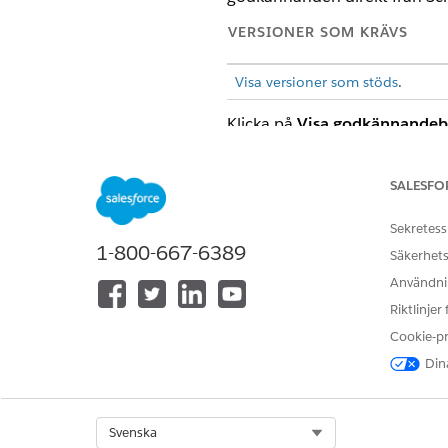
VERSIONER SOM KRÄVS
Visa versioner som stöds
.
Klicka på
Visa godkännande
Därifrån kan planerare godkänna
Klicka på
kugghjulsikonen
(Öp
SALESFO
vy
.
Sekretess
1-800-667-6389
INSTÄLLNING
Säkerhets
Användnin
Visa områdestidszon
Riktlinjer
Kapacitetsplan
Cookie-p
Dina
Appen Relation till skift
Select Org
Svenska