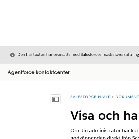
Stäng
Den här texten har översatts med Salesforces maskinöversättnin
Agentforce kontaktcenter
SALESFORCE-HJÄLP
DOKUMEN
Du är här:
Visa innehållsförteckning
Visa och h
Om din administratör har kon
godkännanden direkt från S