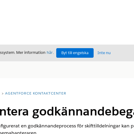
gssystem. Mer information
här
.
Byt till engelska
Inte nu
T
AGENTFORCE KONTAKTCENTER
antera godkännandebe
figurerat en godkännandeprocess för skifttilldelningar kan 
chemahanteraren.