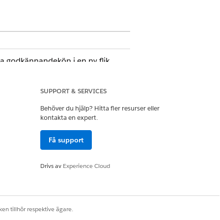
 godkännandekön i en ny flik.
aren för att öppna panelen
Justera
SUPPORT & SERVICES
Behöver du hjälp? Hitta fler resurser eller
kontakta en expert.
ts lokala tidszon. När det inaktiveras
Få support
en Personal som behövs med
Drivs av
Experience Cloud
lmenyn eller lämna som
Ingen plan
för
en tillhör respektive ägare.