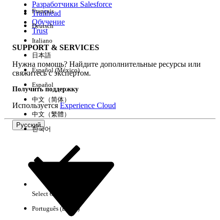
Разработчики Salesforce
Français
Trailhead
Возможности
Обучение
Deutsch
Trust
Italiano
SUPPORT & SERVICES
日本語
Нужна помощь? Найдите дополнительные ресурсы или
Очистить все
Готово
Español (México)
свяжитесь с экспертом.
Español
Получить поддержку
中文（简体）
Используется
Experience Cloud
中文（繁體）
Русский
한국어
Select Org
Русский
Português (Brasil)
Результаты отсутствуют