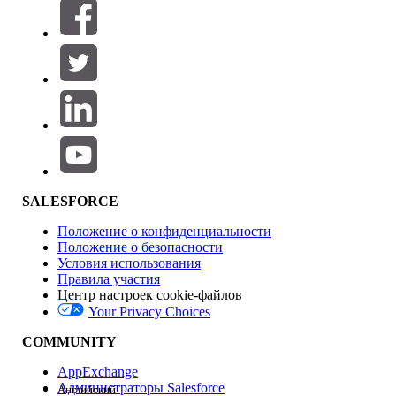
Фильтры (0)
ВЫБРАТЬ ФИЛЬТРЫ
Добавить
Область продуктов
Влияние на функции
SALESFORCE
Положение о конфиденциальности
Положение о безопасности
Условия использования
Правила участия
Центр настроек cookie-файлов
Your Privacy Choices
Версия
COMMUNITY
AppExchange
Администраторы Salesforce
Английский