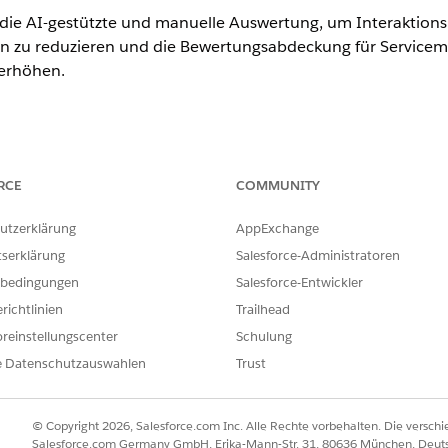
die AI-gestützte und manuelle Auswertung, um Interaktions
n zu reduzieren und die Bewertungsabdeckung für Servicemi
erhöhen.
 Belegschaftsengagementverwaltung
RCE
COMMUNITY
en müssen diese Berechtigungssatzgruppen manuell erstellen, inde
utzerklärung
AppExchange
zufügen. Salesforce stellt diese Gruppen nicht standardmäßig bereit
tserklärung
Salesforce-Administratoren
iguration der Qualitätsverwaltung zu vermeiden.
bedingungen
Salesforce-Entwickler
richtlinien
Trailhead
smanagementvorlage
reinstellungscenter
Schulung
e Datenschutzauswahlen
Trust
tätsmanagementbewertung
" herunter.
mework-Einstellungen
-Framework, um Ihre Konfigurationen für die Bewertung des Qualit
© Copyright 2026, Salesforce.com Inc. Alle Rechte vorbehalten. Die versch
Salesforce.com Germany GmbH, Erika-Mann-Str. 31, 80636 München, Deut