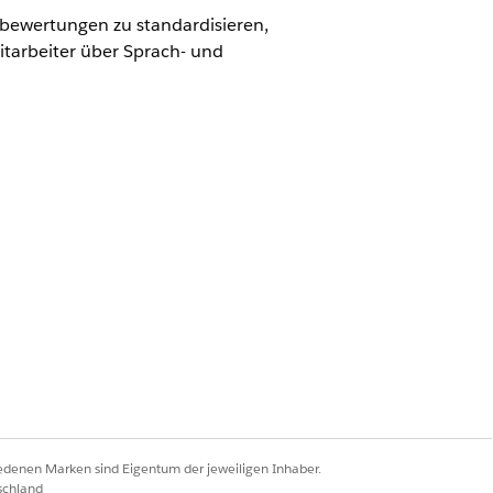
bewertungen zu standardisieren,
tarbeiter über Sprach- und
m sie die erforderlichen
. Führen Sie alle Schritte aus, um
ätsmanagements zu unterstützen.
iedenen Marken sind Eigentum der jeweiligen Inhaber.
schland