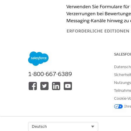
Verwenden Sie Formulare für 
Verzerrungen bei Bewertunge
Messaging-Kanäle hinweg zu 
ERFORDERLICHE EDITIONEN
Unterstützte Editionen für die
SALESFO
Administrator
HINWEIS
Datensch
Berechtigungssätze hin
1-800-667-6389
Sicherhei
Probleme mit der Konf
Nutzungs
Teilnahme
Zugreifen auf die Qualität
Cookie-Vo
Ihr
Laden Sie die Vorlage "
Quali
Aktivieren der Discovery-Fra
Verwenden Sie das Discovery
Select Org
Deutsch