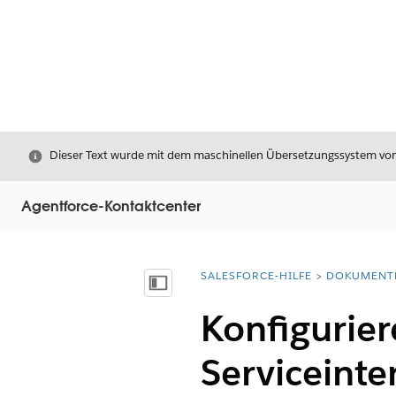
Schließen
Dieser Text wurde mit dem maschinellen Übersetzungssystem von S
Agentforce-Kontaktcenter
SALESFORCE-HILFE
DOKUMENT
Sie befinden sich hier:
Inhalt anzeigen
Konfigurie
Serviceinte