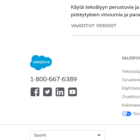
Käytä tekoälyyn perustuvia ja
pisteytyksen vinoumia ja paran
VAADITUT VERSIOT
Workforce Engagement Manag
SALESFO
Pääkäyttä
HUOMAUTUS
Salesforce ei tarjoa nä
Tietosuoj
kokoonpanossa.
1-800-667-6389
Turvatied
Käyttöeh
Käytä laadunhallintamallia
Osallistu
Evästease
Lataa
Quality Management A
You
Discovery Framework -asetust
Käytä Discovery Frameworkia 
Select Org
Suomi
Nauhoitusasetusten aktivoint