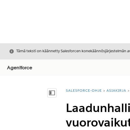
Sulje
Tämä teksti on käännetty Salesforcen konekäännösjärjestelmän avu
Agentforce
SALESFORCE-OHJE
ASIAKIRJA
Olet tässä:
Näytä sisällysluettelo
Laadunhall
vuorovaikut