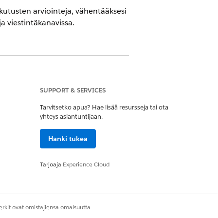
kutusten arviointeja, vähentääksesi
ja viestintäkanavissa.
SUPPORT & SERVICES
säämällä vaaditut käyttöoikeusjoukot.
elmilta Quality Management -
Tarvitsetko apua? Hae lisää resursseja tai ota
yhteys asiantuntijaan.
Hanki tukea
Tarjoaja
Experience Cloud
rkit ovat omistajiensa omaisuutta.