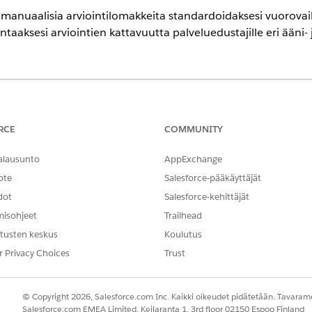
 manuaalisia arviointilomakkeita standardoidaksesi vuorovai
taaksesi arviointien kattavuutta palveluedustajille eri ääni- 
ementin
tuetut Edition-versiot
RCE
COMMUNITY
jien täytyy luoda nämä käyttöoikeusjoukkoryhmät manuaalisesti li
itä ryhmiä oletusarvoisesti. Suorita kaikki vaiheet välttyäksesi ong
alausunto
AppExchange
ote
Salesforce-pääkäyttäjät
dot
Salesforce-kehittäjät
misohjeet
Trailhead
tusten keskus
Koulutus
ssessment
-malli.
r Privacy Choices
Trust
en aktivointi
tukeaksesi laatunhallinnan arviointikokoonpanoja.
© Copyright 2026, Salesforce.com Inc. Kaikki oikeudet pidätetään. Tavarame
i
Salesforce.com EMEA Limited, Keilaranta 1, 3rd floor 02150 Espoo Finland