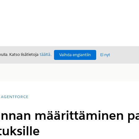
lla. Katso lisätietoja
täältä
.
Vaihda englantiin
Ei nyt
AGENTFORCE
innan määrittäminen pa
uksille