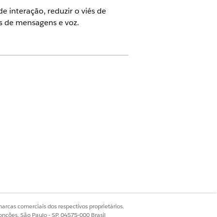
e interação, reduzir o viés de
s de mensagens e voz.
sões adicionando os conjuntos de
s as etapas para evitar problemas com
ualidade.
arcas comerciais dos respectivos proprietários.
onções, São Paulo - SP, 04575-000 Brasil