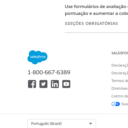
Use formulários de avaliação 
pontuação e aumentar a cober
EDIÇÕES OBRIGATÓRIAS
Edições com suporte para Gere
SALESFO
Os administrador
NOTA
permissões necessários
Declaraçã
a configuração de Ger
1-800-667-6389
Declaraç
Termos d
Acessar o modelo de gerenc
Diretrize
Centro de
Baixe o modelo de
Avaliação
Sua
Ativar configurações do Dis
Use o Discovery Framework pa
Select Org
Português (Brasil)
Ativar configurações de grav