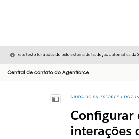
Fechar
Este texto foi traduzido pelo sistema de tradução automática da 
Central de contato do Agentforce
AJUDA DO SALESFORCE
DOCUM
Você está aqui:
Mostrar índice
Configurar
interações 