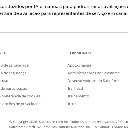
conduzidos por IA e manuais para padronizar as avaliações d
tura de avaliação para representantes de serviço em canai
nciamento de engajamento de trabalho
RCE
COMMUNITY
es devem criar manualmente esses grupos de conjuntos de permis
. O Salesforce não fornece esses grupos por padrão. Conclua toda
o de privacidade
AppExchange
enciamento de qualidade.
ão de segurança
Administradores do Salesforce
e uso
Desenvolvedores do Salesforce
iamento de qualidade
s de participação
Trailhead
 preferência de cookies
Treinamento
 de gerenciamento de qualidade
.
s opções de privacidade
Trust
covery Framework
ra dar suporte a seus ajustes de avaliação de gerenciamento de q
© Copyright 2026, Salesforce.com Inc. Todos os direitos reservados. Várias m
ação
Salesforce Brasil, Av. Jornalista Roberto Marinho, 85 - 14º andar - Cidade M