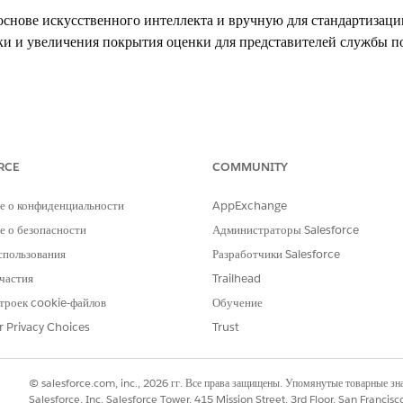
снове искусственного интеллекта и вручную для стандартизаци
и и увеличения покрытия оценки для представителей службы по
ления занятостью Workforce
RCE
COMMUNITY
раторы должны вручную создать эти группы наборов полномочий, доба
е о конфиденциальности
AppExchange
вляет эти группы по умолчанию. Выполните все действия, чтобы избежат
 о безопасности
Администраторы Salesforce
спользования
Разработчики Salesforce
частия
Trailhead
 качеством
троек cookie-файлов
Обучение
r Privacy Choices
Trust
вления качеством
».
структуры Discovery
scovery для поддержки конфигураций оценки управления качеством.
© salesforce.com, inc., 2026 гг. Все права защищены. Упомянутые товарные з
Salesforce, Inc. Salesforce Tower, 415 Mission Street, 3rd Floor, San Francis