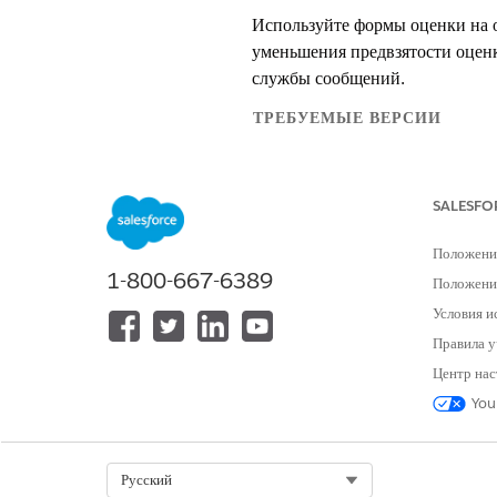
Используйте формы оценки на о
уменьшения предвзятости оценк
службы сообщений.
ТРЕБУЕМЫЕ ВЕРСИИ
Поддерживаемые версии для управ
SALESFO
Админист
ПРИМЕЧАНИЕ
Положени
Salesforce не предоста
1-800-667-6389
Положение
качеством.
Условия и
Правила у
Доступ к шаблону управления
Центр нас
You
Загрузите шаблон «
Оценка упра
Активация параметров инфра
Используйте инфраструктуру Di
Select Org
Русский