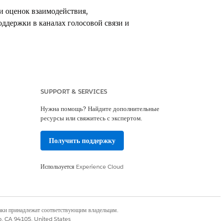
и оценок взаимодействия,
ддержки в каналах голосовой связи и
SUPPORT & SERVICES
вив обязательные наборы полномочий.
Нужна помощь? Найдите дополнительные
ь проблем с конфигурацией управления
ресурсы или свяжитесь с экспертом.
Получить поддержку
Используется
Experience Cloud
наки принадлежат соответствующим владельцам.
co, CA 94105, United States