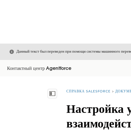
Закрыть
Данный текст был переведен при помощи системы машинного перево
Контактный центр Agentforce
СПРАВКА SALESFORCE
ДОКУМ
Вы находитесь здесь:
Показать содержание
Настройка 
взаимодейс