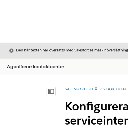
Stäng
Den här texten har översatts med Salesforces maskinöversättnin
Agentforce kontaktcenter
SALESFORCE-HJÄLP
DOKUMEN
Du är här:
Visa innehållsförteckning
Konfigurera
serviceinte