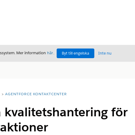
gssystem. Mer information
här
.
Byt till engelska
Inte nu
T
AGENTFORCE KONTAKTCENTER
 kvalitetshantering för
raktioner