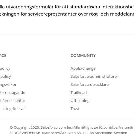
a utvärderingsformulär för att standardisera interaktionsb
ckningen för servicerepresentanter över röst- och meddelan
g av Arbetskraftsengagemang
RCE
COMMUNITY
atörer måste manuellt skapa dessa behörighetsuppsättningsgrupper
ar som behövs. Salesforce tillhandahåller inte dessa grupper som st
policy
AppExchange
onfigurationen Kvalitetshantering.
policy
Salesforce-administratörer
gsvillkor
Salesforce-utvecklare
ring
 för deltagande
Trailhead
referenscenter
Utbildning
edningsbedömning
.
 integritetsval
Trust
scovery Framework
ör att stödja dina konfigurationer för kvalitetshanteringsbedömni
© Copyright 2026, Salesforce.com Inc. Alla rättigheter förbehålles. Varumärk
gar
SFDC SWEDEN AB, Klarabergsviadukten 63, 111 64 Stockholm, Sweden