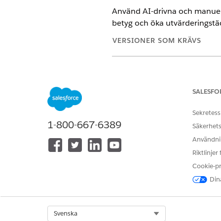
Använd AI-drivna och manuell
betyg och öka utvärderingstä
VERSIONER SOM KRÄVS
Utgåvor som stöds för hanterin
SALESFO
Administr
ANTECKNING
behörighetsuppsättning
Sekretess
undvika problem med k
1-800-667-6389
Säkerhets
Användnin
Gå till mallen Kvalitetshante
Riktlinjer
Cookie-p
Ladda ner mallen
Kvalitetsl
Dina
Aktivera inställningar för Di
Använd Discovery Framework f
Select Org
Svenska
Aktivera inspelningsinställnin