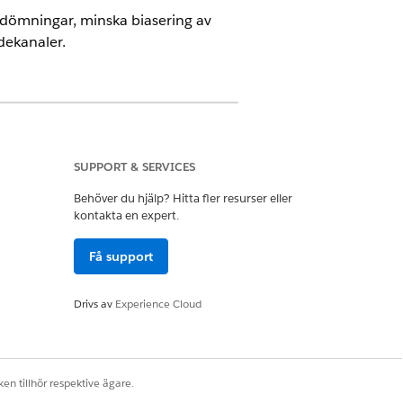
edömningar, minska biasering av
dekanaler.
SUPPORT & SERVICES
 genom att lägga till de
andard. Utför alla steg för att
Behöver du hjälp? Hitta fler resurser eller
kontakta en expert.
Få support
Drivs av
Experience Cloud
ng.
en tillhör respektive ägare.