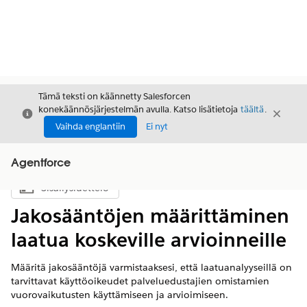
Tämä teksti on käännetty Salesforcen
konekäännösjärjestelmän avulla. Katso lisätietoja
täältä
.
Sulje
Sulje
Sulje
Vaihda englantiin
Ei nyt
Agentforce
Sisällysluettelo
Näytä sisällysluettelo
Jakosääntöjen määrittäminen
laatua koskeville arvioinneille
Määritä jakosääntöjä varmistaaksesi, että laatuanalyyseillä on
tarvittavat käyttöoikeudet palveluedustajien omistamien
vuorovaikutusten käyttämiseen ja arvioimiseen.