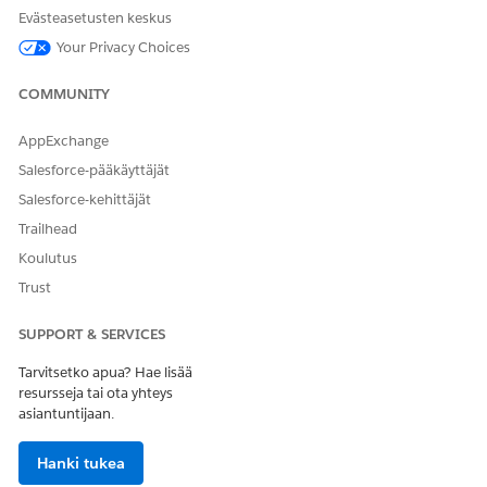
Valitse käyttöoikeustaso käyttäjille: Käyttöoikeustaso:
Evästeasetusten keskus
Vain luku
Your Privacy Choices
Tallenna asetuksesi.
Toista edelliset vaiheet Messaging-istunnolle.
COMMUNITY
AppExchange
Salesforce-pääkäyttäjät
RATKAISIKO TÄMÄ ARTIKKELI ONGELMASI?
Salesforce-kehittäjät
Anna palautetta, jotta voimme kehittyä!
Trailhead
Kyllä
Ei
Koulutus
Trust
SUPPORT & SERVICES
Tarvitsetko apua? Hae lisää
resursseja tai ota yhteys
asiantuntijaan.
Hanki tukea