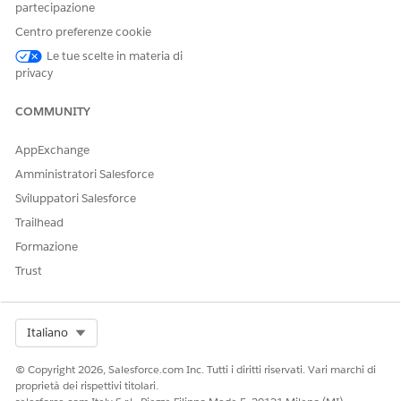
partecipazione
Selezionare gli utenti con cui condividere: Condividi
Centro preferenze cookie
con: Ruoli, APAC_QA_ROLE (Questo è il ruolo
associato all'analista della qualità per il team di
Le tue scelte in materia di
agenti)
privacy
Selezionare il livello di accesso per gli utenti: Livello di
accesso:
Sola lettura
COMMUNITY
Salvare le impostazioni.
AppExchange
Ripetere i passaggi precedenti per la sessione di
Amministratori Salesforce
Messaggistica.
Sviluppatori Salesforce
Trailhead
Formazione
QUESTO ARTICOLO HA RISOLTO IL PROBLEMA?
Trust
Facci sapere, così possiamo migliorare!
Sì
No
Select Org
Italiano
© Copyright 2026, Salesforce.com Inc. Tutti i diritti riservati. Vari marchi di
proprietà dei rispettivi titolari.