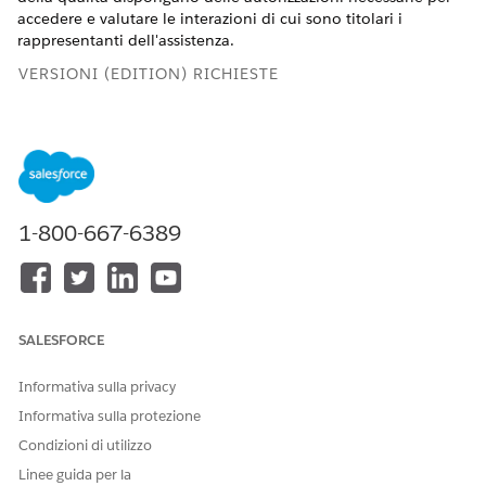
accedere e valutare le interazioni di cui sono titolari i
rappresentanti dell'assistenza.
VERSIONI (EDITION) RICHIESTE
Edizioni supportate per Gestione del coinvolgimento del
personale
AUTORIZZAZIONI UTENTE NECESSARIE
1-800-667-6389
Per gestire le strutture di
Responsabile qualità
condivisione dei dati:
Da
Imposta
, nella
casella Ricerca veloce
, immettere
.
Impostazioni di condivisione
SALESFORCE
Per impostare le regole di condivisione, fornire i dettagli
seguenti:
Informativa sulla privacy
Etichetta:
CallSharingNewRule
Nome regola:
CallSharingNewRule
Informativa sulla protezione
Selezionare i record da condividere: Chiamata vocale
Condizioni di utilizzo
di cui sono titolari: Ruoli, APAC_REP_ROLE (Questo è il
Linee guida per la
ruolo associato agli agenti).