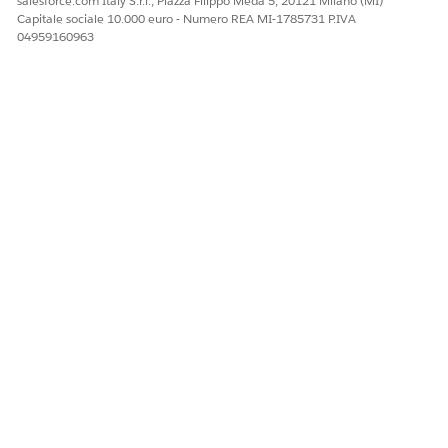
salesforce.com Italy S.r.l., Piazza Filippo Meda 5, 20121 Milano (MI)
Capitale sociale 10.000 euro - Numero REA MI-1785731 P.IVA
04959160963