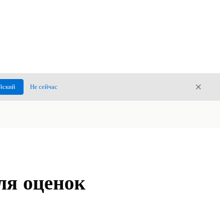
Закры
йский
Не сейчас
Закрыт
ля оценок