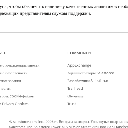
упа, чтобы обеспечить наличие у качественных аналитиков нео
длежащих представителям службы поддержки.
ления занятостью Workforce
ТРЕБУЕМЫЕ ПОЛНОМОЧИЯ ПОЛЬЗОВАТЕЛЯ
RCE
COMMUNITY
го доступа к данным:
Менеджер качества
е о конфиденциальности
AppExchange
 поиска
введите
.
Параметры общего доступа
 о безопасности
Администраторы Salesforce
 доступа, предоставьте следующие сведения:
спользования
Разработчики Salesforce
le
частия
Trailhead
gNewRule
троек cookie-файлов
Обучение
о доступа: Голосовой вызов, принадлежащий ответственным: Роли, APAC
r Privacy Choices
Trust
 общего доступа: Общий доступ с: Роли, APAC_QA_ROLE (Это роль, связ
ля пользователей: Уровень доступа:
Только для чтения
© salesforce.com, inc., 2026 гг. Все права защищены. Упомянутые товарные з
Salesforce, Inc. Salesforce Tower, 415 Mission Street, 3rd Floor, San Francis