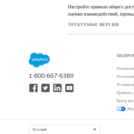
Настройте правила общего дост
оценки взаимодействий, прина
ТРЕБУЕМЫЕ ВЕРСИИ
Поддерживаемые версии для управ
SALESFO
Для управления структурами обще
Положени
1-800-667-6389
В
настройках
в
поле быстрого
Положение
Чтобы настроить правила общего
Условия и
Метка:
CallSharingNewRu
Правила у
Имя правила:
CallSharin
Центр нас
Выберите записи для общег
представителями.)
You
Выберите пользователей для
представителей)
Выберите уровень доступа д
Select Org
Русский