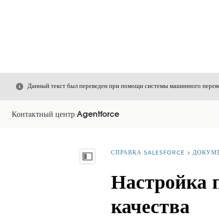
Закрыть
Данный текст был переведен при помощи системы машинного перево
Контактный центр Agentforce
СПРАВКА SALESFORCE
ДОКУМ
Вы находитесь здесь:
Показать содержание
Настройка п
качества