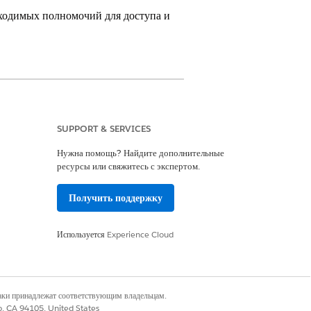
бходимых полномочий для доступа и
SUPPORT & SERVICES
Нужна помощь? Найдите дополнительные
ресурсы или свяжитесь с экспертом.
Получить поддержку
_REP_ROLE (Это роль, связанная с
Используется
Experience Cloud
анная с аналитиком качества для группы
наки принадлежат соответствующим владельцам.
co, CA 94105, United States