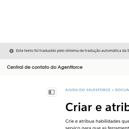
Fechar
Este texto foi traduzido pelo sistema de tradução automática da 
Central de contato do Agentforce
AJUDA DO SALESFORCE
DOCUM
Você está aqui:
Mostrar índice
Criar e atri
Crie e atribua habilidades qu
serviço para que as ferrame