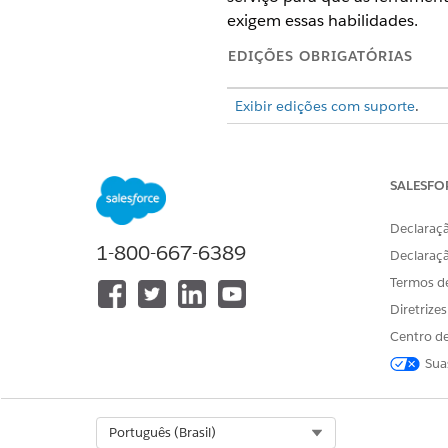
exigem essas habilidades.
EDIÇÕES OBRIGATÓRIAS
Exibir edições com suporte
.
Permissões necessárias ao us
SALESFO
Crie e atualize habilidades em 
Atribuir habilidades a recursos d
Declaraçã
1-800-667-6389
Declaraç
Termos d
Diretrize
Centro de
Sua
Em Configuração, insira
Skil
Select Org
Português (Brasil)
Clique em
Novo
.