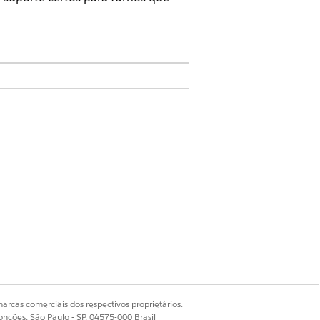
to de turno
to da equipe
viço
arcas comerciais dos respectivos proprietários.
onções, São Paulo - SP, 04575-000 Brasil