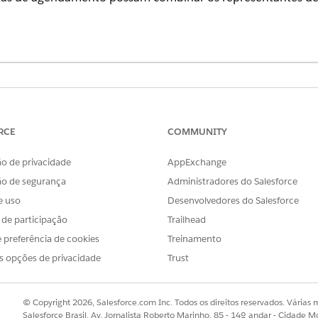
uário
RCE
COMMUNITY
Configuração:
Personalizar aplicativo
e serviço:
Planejador de agendamen
o de privacidade
AppExchange
ão de segurança
Administradores do Salesforce
OU
e uso
Desenvolvedores do Salesforce
Planejador de engajamen
s de participação
Trailhead
OU
 preferência de cookies
Treinamento
s opções de privacidade
Trust
Editar em recursos de ser
na caixa Busca rápida e selecione
Habilidades
.
ls
© Copyright 2026, Salesforce.com Inc. Todos os direitos reservados. Várias m
Salesforce Brasil, Av. Jornalista Roberto Marinho, 85 - 14º andar - Cidade M