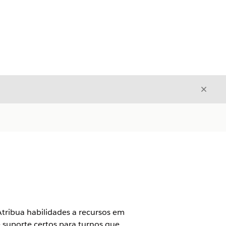
Fecha
Fechar
Atribua habilidades a recursos em
suporte certos para turnos que