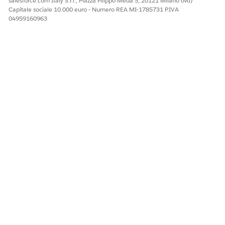
salesforce.com Italy S.r.l., Piazza Filippo Meda 5, 20121 Milano (MI)
di dati Punteggio.
Capitale sociale 10.000 euro - Numero REA MI-1785731 P.IVA
04959160963
Modulo Genera valutazione
Utilizzare OmniStudio per inserire le domande attive in
uno script di valutazione funzionale.
QUESTO ARTICOLO HA RISOLTO IL PROBLEMA?
Facci sapere, così possiamo migliorare!
Sì
No