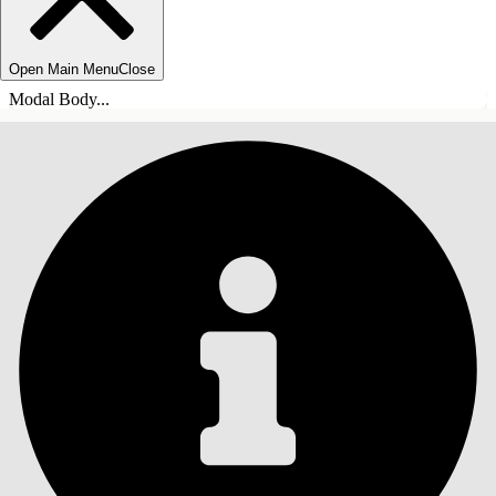
Open Main Menu
Close
Modal Body...
목차
검색