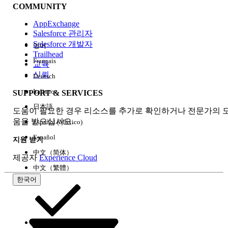
COMMUNITY
AppExchange
Salesforce 관리자
Salesforce 개발자
영어
경험
Trailhead
Français
교육
신뢰
Deutsch
Italiano
SUPPORT & SERVICES
모두 지우기
완료
日本語
도움이 필요한 경우 리소스를 추가로 확인하거나 전문가의 
움을 받으십시오.
Español (México)
Español
지원 받기
中文（简体）
제공자
Experience Cloud
中文（繁體）
한국어