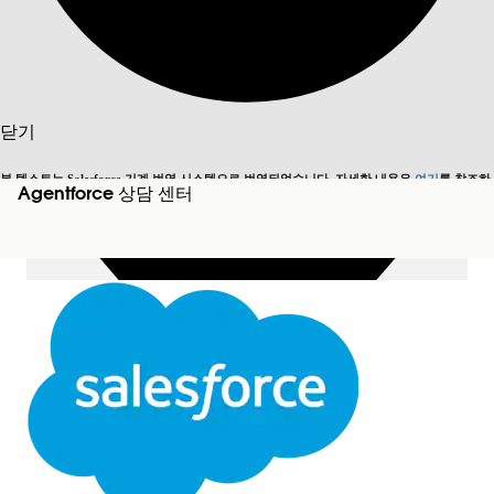
목차 표시
목차
검색
닫기
본 텍스트는 Salesforce 기계 번역 시스템으로 번역되었습니다. 자세한 내용은
여기
를 참조하
Agentforce 상담 센터
영어로 전환
지금 안 함
세요.
닫기
닫기