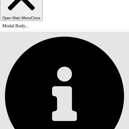
Open Main Menu
Close
Modal Body...
INNHOLD
Søk
Vis innholdsfortegnelse
Innhold