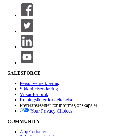
Filtrer etter (0)
VELG FILTRE
Legg til
Produktområde
Funksjonsinnvirkning
SALESFORCE
Personvernerklæring
Sikkerhetserklæring
Vilkår for bruk
Retningslinjer for deltakelse
Preferansesenter for informasjonskapsler
Your Privacy Choices
Utgave
COMMUNITY
AppExchange