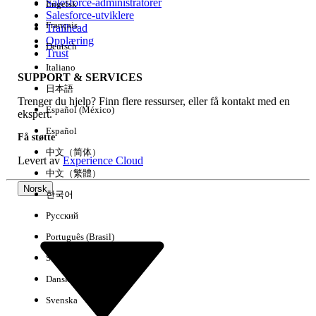
Salesforce-administratorer
Engelsk
Salesforce-utviklere
Français
Trailhead
Erfaring
Opplæring
Deutsch
Trust
Italiano
SUPPORT & SERVICES
日本語
Trenger du hjelp? Finn flere ressurser, eller få kontakt med en
Fjern alle
Utført
Español (México)
ekspert.
Español
Få støtte
中文（简体）
Levert av
Experience Cloud
中文（繁體）
Norsk
한국어
Русский
Português (Brasil)
Suomi
Dansk
Svenska