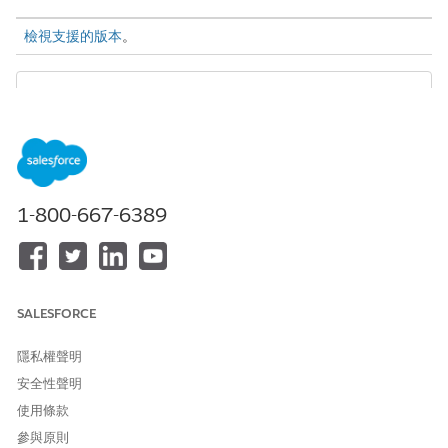
檢視支援的版本
。
您最多可建立 50 個排程限制。
備註
1-800-667-6389
在服務資源記錄或服務區域範圍上，為每個服務資源定義排程限
制。如果您不知道要設定的限制,可以使用空白值來設定限制。
在 App Launcher 中開啟「
排程限制
」。
按一下「
新增
」。
命名您的排程限制，然後填入相關的詳細資料。
SALESFORCE
儲存您的變更。
從 App Launcher 開啟「
服務資源
」或「
服務區域範圍
」。
隱私權聲明
按一下以開啟個別的服務資源或服務區域範圍頁面。
安全性聲明
捲動至「排程限制」欄位新增您的限制，然後再儲存變更。
使用條款
參與原則