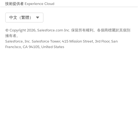
技術提供者
Experience Cloud
Select Org
中文（繁體）
© Copyright 2026, Salesforce.com Inc. 保留所有權利。各個商標屬於其個別
擁有者。
Salesforce, Inc. Salesforce Tower, 415 Mission Street, 3rd Floor, San
Francisco, CA 94105, United States