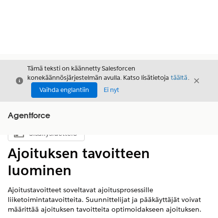
Tämä teksti on käännetty Salesforcen
konekäännösjärjestelmän avulla. Katso lisätietoja
täältä
.
Sulje
Sulje
Sulje
Vaihda englantiin
Ei nyt
Agentforce
Sisällysluettelo
Näytä sisällysluettelo
Ajoituksen tavoitteen
luominen
Ajoitustavoitteet soveltavat ajoitusprosessille
liiketoimintatavoitteita. Suunnittelijat ja pääkäyttäjät voivat
määrittää ajoituksen tavoitteita optimoidakseen ajoituksen.