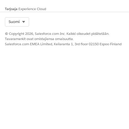
Tarjoaja
Experience Cloud
Select Org
Suomi
RATKAISIKO TÄMÄ ARTIKKELI ONGELMASI?
Anna palautetta, jotta voimme kehittyä!
© Copyright 2026, Salesforce.com Inc. Kaikki oikeudet pidätetään.
Tavaramerkit ovat omistajiensa omaisuutta.
Kyllä
Ei
Salesforce.com EMEA Limited, Keilaranta 1, 3rd floor 02150 Espoo Finland