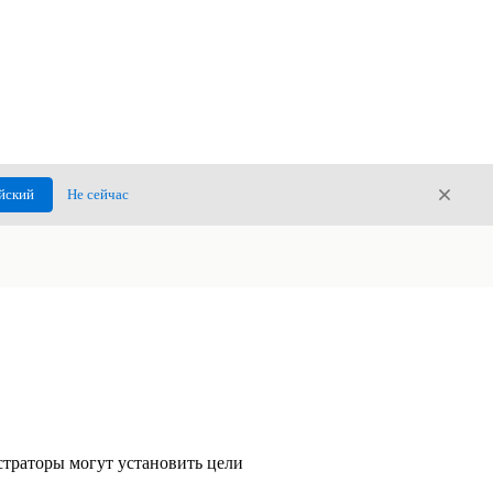
Закры
йский
Не сейчас
Закрыт
траторы могут установить цели