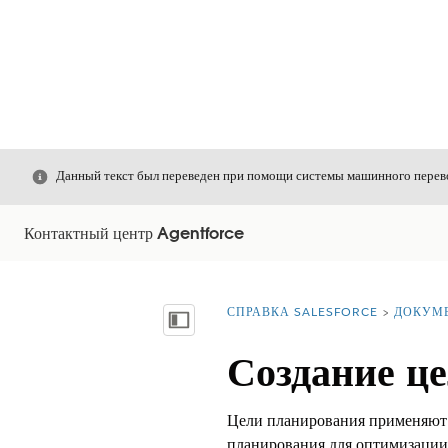
Закрыть
Данный текст был переведен при помощи системы машинного перево
Контактный центр Agentforce
СПРАВКА SALESFORCE
ДОКУМ
Вы находитесь здесь:
Показать содержание
Создание ц
Цели планирования применяют 
планирования для оптимизации