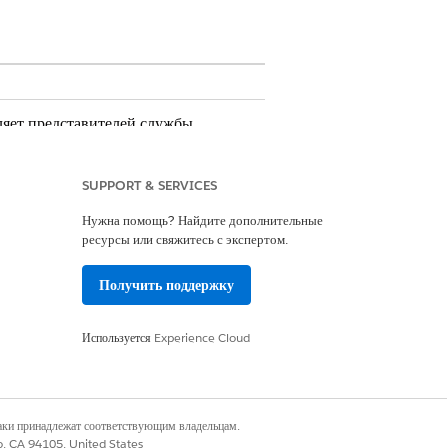
ляет представителей службы
SUPPORT & SERVICES
Нужна помощь? Найдите дополнительные
ресурсы или свяжитесь с экспертом.
я.
Получить поддержку
 часы работы и создают предпочтение
 определении кандидатов для смен.
 указанный период времени.
Используется
Experience Cloud
рвисными представителями в указанный
ть и создать»
.
наки принадлежат соответствующим владельцам.
co, CA 94105, United States