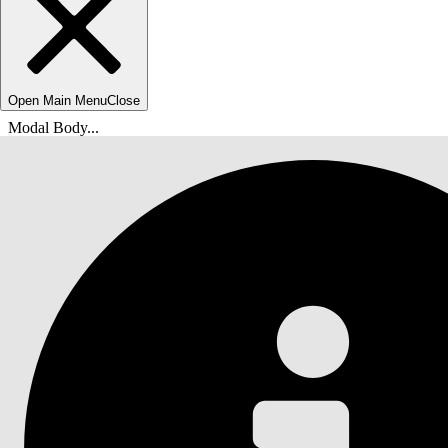
Open Main Menu
Close
Modal Body...
Du är här:
Salesforce-hjälp
Dokument
Agentforce kontaktcenter