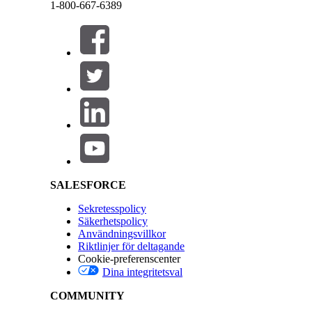
Balansera icke-standardskift
—Schemaläggning
1-800-667-6389
specificerade tidsperioden.
Stäng
Stäng
Klicka på
Spara
. För att spara och lägga till fler må
Exempel
Salesforce Help | Article
Skapa ett schemaläggningsmål av typen Saldoskift.
skifttilldelningar. Till exempel, om du anger 10 i
Da
tilldelningar över ett fönster med 60 dagar som löp
SALESFORCE
LÖSTE DENNA ARTIKEL DITT PROBLEM?
Sekretesspolicy
Berätta för oss vad vi kan förbättra!
Säkerhetspolicy
Användningsvillkor
Riktlinjer för deltagande
Cookie-preferenscenter
Dina integritetsval
COMMUNITY