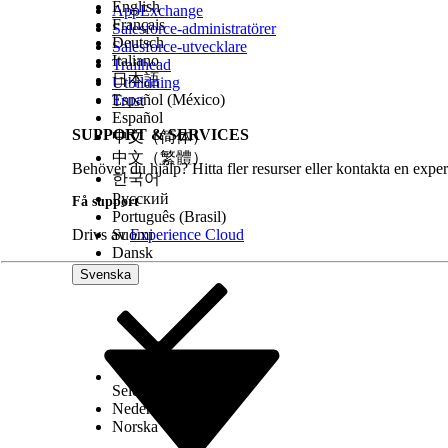
English
AppExchange
Français
Salesforce-administratörer
Deutsch
Salesforce-utvecklare
Italiano
Trailhead
日本語
Utbildning
Español (México)
Trust
Español
SUPPORT & SERVICES
中文（简体）
中文（繁體）
Behöver du hjälp? Hitta fler resurser eller kontakta en exper
한국어
Русский
Få support
Português (Brasil)
Drivs av
Suomi
Experience Cloud
Dansk
Svenska
Select Org
Svenska
Nederlands
Norska