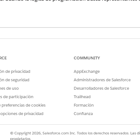
tas de programación funcionen de forma eficiente, se requi
RCE
COMMUNITY
ción
ón de privacidad
AppExchange
DESCRIPCIÓN
ón de seguridad
Administradores de Salesforce
nes de uso
Desarrolladores de Salesforce
Comprueba si el recurso de servicio está dispo
turno. La regla Disponibilidad comprueba que 
es de participación
Trailhead
mismo tiempo. Además, puede seleccionar si un
 preferencias de cookies
Formación
 opciones de privacidad
Confianza
Tiene en cuenta los absentismos de los represen
Tiene en cuenta los horarios laborales de los rep
pertenencia a territorios de servicio (los horari
disponibles para trabajar en sus territorios de se
© Copyright 2026, Salesforce.com Inc. Todos los derechos reservados. Las d
determina los horarios laborales.
propietarios.