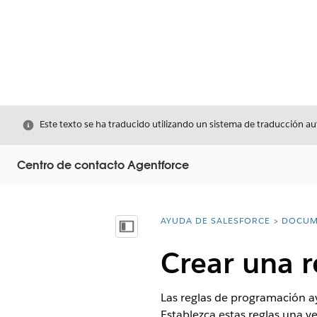
Cerrar
Este texto se ha traducido utilizando un sistema de traducción a
Centro de contacto Agentforce
AYUDA DE SALESFORCE
DOCUM
Usted está aquí:
Mostrar índice de materias
Crear una 
Las reglas de programación ay
Establezca estas reglas una v