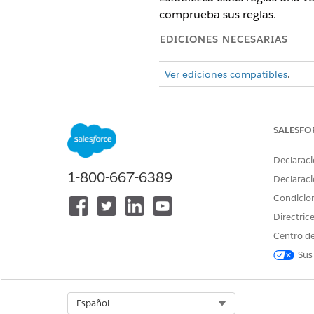
comprueba sus reglas.
EDICIONES NECESARIAS
Ver ediciones compatibles
.
Para hacer que las herramien
Coincidencia de territorio.
SALESFO
Tipos de reglas de programa
Declaraci
1-800-667-6389
TIPO
Declaraci
Condicio
Disponibilidad
Directric
Centro de
Sus
Select Org
Español