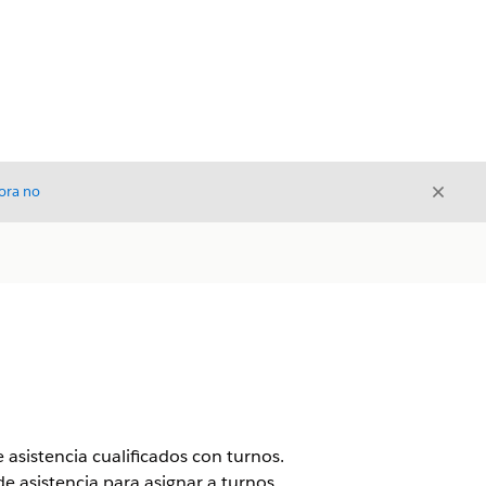
Cerrar
ora no
Cerrar
asistencia cualificados con turnos.
e asistencia para asignar a turnos,