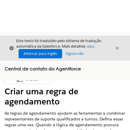
Este texto foi traduzido pelo sistema de tradução
automática da Salesforce. Mais detalhes
aqui
.
Fechar
Fecha
Fechar
Alternar para inglês
Agora não
Central de contato do Agentforce
Índice
Mostrar índice
Criar uma regra de
agendamento
As regras de agendamento ajudam as ferramentas a combinar
representantes de suporte qualificados a turnos. Defina essas
regras uma vez. Quando a lógica de agendamento procura