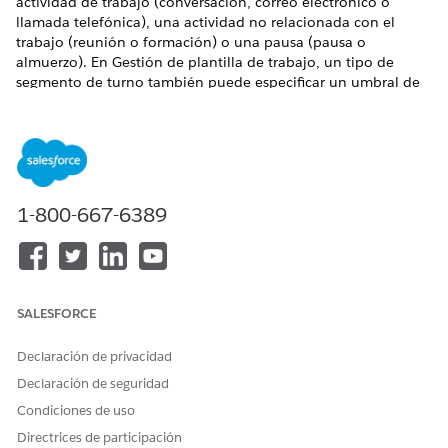
actividad de trabajo (conversación, correo electrónico o
llamada telefónica), una actividad no relacionada con el
trabajo (reunión o formación) o una pausa (pausa o
almuerzo). En Gestión de plantilla de trabajo, un tipo de
segmento de turno también puede especificar un umbral de
adhesión para ayudar a garantizar que los representantes del
servicio de asistencia están trabajando en la asignación
correcta.
EDICIONES NECESARIAS
1-800-667-6389
Ver ediciones compatibles
.
Permisos de usuario necesarios
Para ver, crear y modificar
Programación de turnos
SALESFORCE
turnos y segmentos de
O
turnos:
Declaración de privacidad
Planificador de Participación
Declaración de seguridad
de plantilla de trabajo
Condiciones de uso
Pasos para clientes de enrutamiento basado en colas de
Directrices de participación