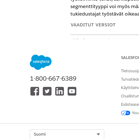
segmenttityyppi voi myös mä
tukiedustajat työstävät oikea
VAADITUT VERSIOT
Näytä tuetut versiot
.
Tarvittavat käyttöoikeudet
SALESFO
Työvuorojen ja työvuorosegment
Tietosuoj
muokkaaminen:
1-800-667-6389
Turvatied
Käyttöeh
Osallistu
Vaiheet Omni-Channelin jonoih
Evästease
You
Hae ja valitse Määritykset-va
Napsauta
Uusi
.
Anna työvuorosi segmenttityyp
Voit näyttää työvuorosegment
Select Org
Suomi