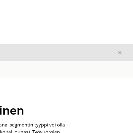
Sulje
Sulje
inen
na. segmentin tyyppi voi olla
uko tai lounas). Työvuorojen