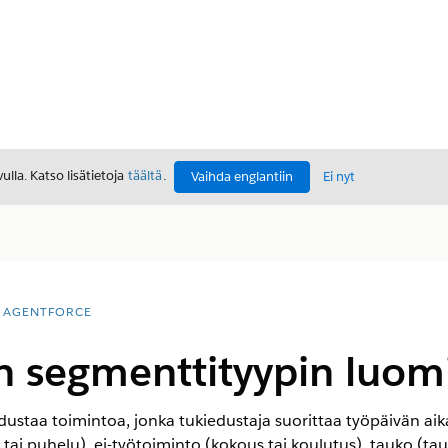
lla. Katso lisätietoja
täältä
.
Vaihda englantiin
Ei nyt
AGENTFORCE
n segmenttityypin luom
staa toimintoa, jonka tukiedustaja suorittaa työpäivän aika
tai puhelu), ei-työtoiminto (kokous tai koulutus), tauko (ta