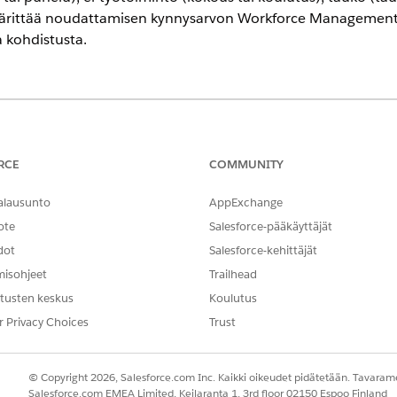
ärittää noudattamisen kynnysarvon Workforce Managementi
a kohdistusta.
RCE
COMMUNITY
tien tarkasteleminen, luominen ja
Työvuorojen ajoitus
alausunto
AppExchange
OR
ote
Salesforce-pääkäyttäjät
dot
Salesforce-kehittäjät
Workforce Engagement P
misohjeet
Trailhead
in perustuvalle reititykselle asiakkaille
tusten keskus
Koulutus
r Privacy Choices
Trust
likon Pikahaku-kentästä
Työvuorojen segmenttityypit
.
ille nimi.
© Copyright 2026, Salesforce.com Inc. Kaikki oikeudet pidätetään. Tavarame
tisi Työvuorosegmentin tyyppi -alasvetovalikossa valitsemalla
Aktii
Salesforce.com EMEA Limited, Keilaranta 1, 3rd floor 02150 Espoo Finland