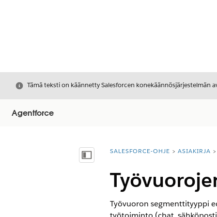
Sulje
Tämä teksti on käännetty Salesforcen konekäännösjärjestelmän avu
Agentforce
SALESFORCE-OHJE
ASIAKIRJA
Olet tässä:
Näytä sisällysluettelo
Työvuoroje
Työvuoron segmenttityyppi edu
työtoiminto (chat, sähköposti 