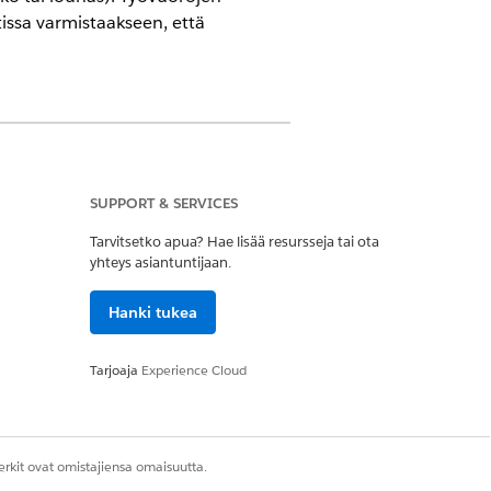
ssa varmistaakseen, että
SUPPORT & SERVICES
Tarvitsetko apua? Hae lisää resursseja tai ota
yhteys asiantuntijaan.
Hanki tukea
lanner
Tarjoaja
Experience Cloud
rkit ovat omistajiensa omaisuutta.
vinen
-valikon.